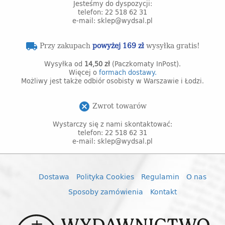
Jesteśmy do dyspozycji:
telefon: 22 518 62 31
e-mail: sklep@wydsal.pl
Przy zakupach
powyżej 169 zł
wysyłka gratis!
local_shipping
Wysyłka od
14,50 zł
(Paczkomaty InPost).
Więcej o
formach dostawy.
Możliwy jest także odbiór osobisty w Warszawie i Łodzi.
Zwrot towarów
cancel
Wystarczy się z nami skontaktować:
telefon: 22 518 62 31
e-mail: sklep@wydsal.pl
Dostawa
Polityka Cookies
Regulamin
O nas
Sposoby zamówienia
Kontakt