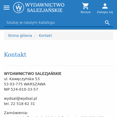
Toggle

person
menu
navigation
Koszyk
Zaloguj się

Strona główna
Kontakt
Kontakt
WYDAWNICTWO SALEZJAŃSKIE
ul. Kawęczyńska 53
53 03-775 WARSZAWA
NIP 524-010-33-57
wydsal@wydsal.pl
tel. 22 518 62 31
Zamówienia: