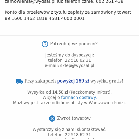
zamowienia@wydsal.pl lub telefonicznie: 602 261 438
Konto dla przelewów z tytułu zapłaty za zamówiony towar:
89 1600 1462 1818 4581 4000 0001
Potrzebujesz pomocy?
help_outline
Jesteśmy do dyspozycji:
telefon: 22 518 62 31
e-mail: sklep@wydsal.pl
Przy zakupach
powyżej 169 zł
wysyłka gratis!
local_shipping
Wysyłka od
14,50 zł
(Paczkomaty InPost).
Więcej o
formach dostawy.
Możliwy jest także odbiór osobisty w Warszawie i Łodzi.
Zwrot towarów
cancel
Wystarczy się z nami skontaktować:
telefon: 22 518 62 31