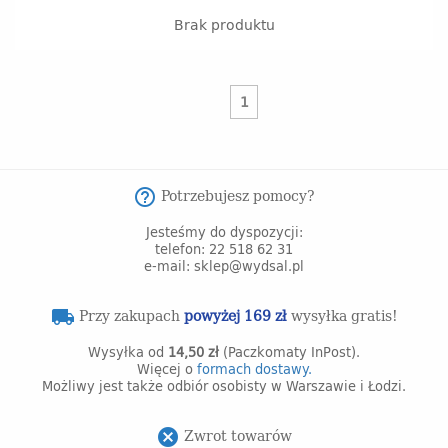
Brak produktu
1
Potrzebujesz pomocy?
help_outline
Jesteśmy do dyspozycji:
telefon: 22 518 62 31
e-mail: sklep@wydsal.pl
Przy zakupach
powyżej 169 zł
wysyłka gratis!
local_shipping
Wysyłka od
14,50 zł
(Paczkomaty InPost).
Więcej o
formach dostawy.
Możliwy jest także odbiór osobisty w Warszawie i Łodzi.
Zwrot towarów
cancel