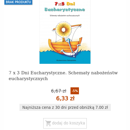
BRAK PRODUKTU
7 x 3 Dni Eucharystyczne. Schematy nabożeństw
eucharystycznych
6,67 zł
-5%
6,33 zł
Najniższa cena z 30 dni przed obniżką 7.00 zł
shopping_cart
dodaj do koszyka