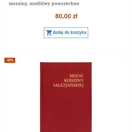
mszalny, modlitwy powszechne
80,00 zł
shopping_cart
dodaj do koszyka
-40%