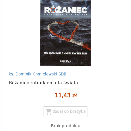
ks. Dominik Chmielewski SDB
Różaniec ratunkiem dla świata
11,43 zł
shopping_cart
dodaj do koszyka
Brak produktu