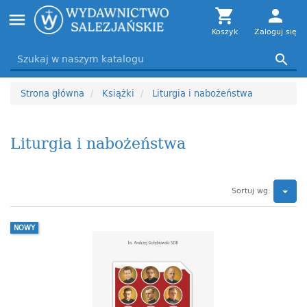
Toggle

person
menu
navigation
Koszyk
Zaloguj się

Strona główna
Książki
Liturgia i nabożeństwa
Liturgia i nabożeństwa
Sortuj wg:
NOWY