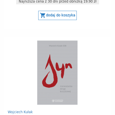
Najniższa cena z 30 dni przed obniżką 19.90 zł
shopping_cart
dodaj do koszyka
Wojciech Kułak