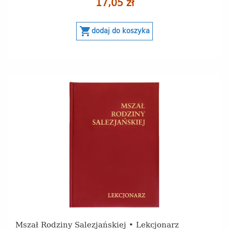
17,05 zł
shopping_cart
dodaj do koszyka
Mszał Rodziny Salezjańskiej • Lekcjonarz