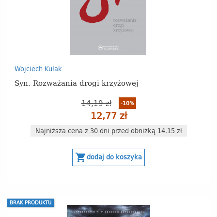
Wojciech Kułak
Syn. Rozważania drogi krzyżowej
14,19 zł
-10%
12,77 zł
Najniższa cena z 30 dni przed obniżką 14.15 zł
shopping_cart
dodaj do koszyka
BRAK PRODUKTU