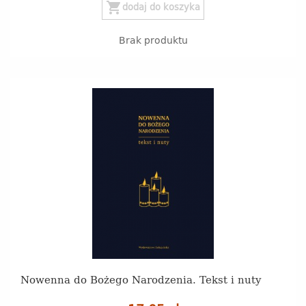
shopping_cart
dodaj do koszyka
Brak produktu
Nowenna do Bożego Narodzenia. Tekst i nuty