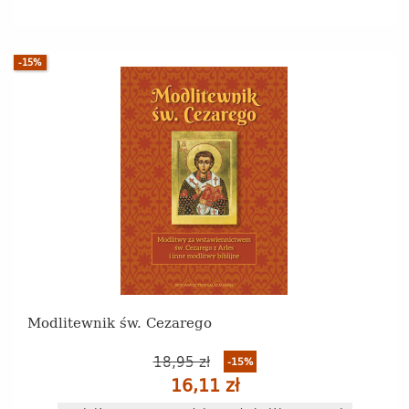
-15%
Modlitewnik św. Cezarego
18,95 zł
-15%
16,11 zł