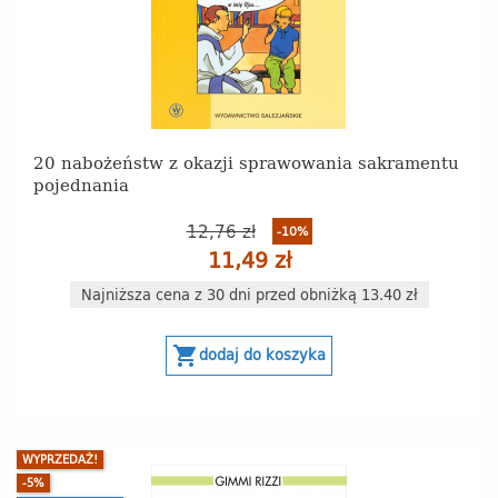
20 nabożeństw z okazji sprawowania sakramentu
pojednania
12,76 zł
-10%
11,49 zł
Najniższa cena z 30 dni przed obniżką 13.40 zł
shopping_cart
dodaj do koszyka
WYPRZEDAŻ!
-5%