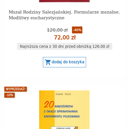
Mszał Rodziny Salezjańskiej. Formularze mszalne.
Modlitwy eucharystyczne
120,00 zł
-40%
72,00 zł
Najniższa cena z 30 dni przed obniżką 126.00 zł
shopping_cart
dodaj do koszyka
WYPRZEDAŻ!
-10%