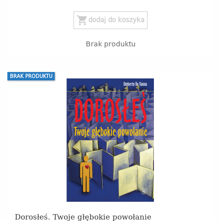
shopping_cart
dodaj do koszyka
Brak produktu
BRAK PRODUKTU
Dorosłeś. Twoje głębokie powołanie