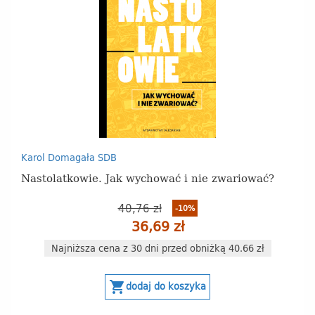
Karol Domagała SDB
Nastolatkowie. Jak wychować i nie zwariować?
40,76 zł
-10%
36,69 zł
Najniższa cena z 30 dni przed obniżką 40.66 zł
shopping_cart
dodaj do koszyka