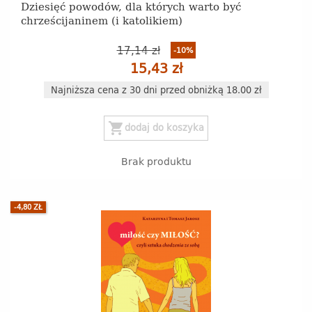
Dziesięć powodów, dla których warto być
chrześcijaninem (i katolikiem)
17,14 zł
-10%
15,43 zł
Najniższa cena z 30 dni przed obniżką 18.00 zł
shopping_cart
dodaj do koszyka
Brak produktu
-4,80 ZŁ