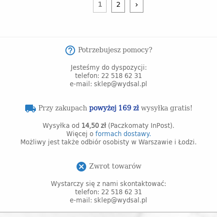
1
2
keyboard_arrow_right
Potrzebujesz pomocy?
help_outline
Jesteśmy do dyspozycji:
telefon: 22 518 62 31
e-mail: sklep@wydsal.pl
Przy zakupach
powyżej 169 zł
wysyłka gratis!
local_shipping
Wysyłka od
14,50 zł
(Paczkomaty InPost).
Więcej o
formach dostawy.
Możliwy jest także odbiór osobisty w Warszawie i Łodzi.
Zwrot towarów
cancel
Wystarczy się z nami skontaktować:
telefon: 22 518 62 31
e-mail: sklep@wydsal.pl