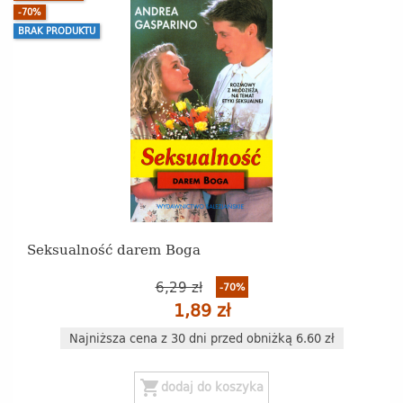
-70%
BRAK PRODUKTU
Seksualność darem Boga
6,29 zł
-70%
1,89 zł
Najniższa cena z 30 dni przed obniżką 6.60 zł
shopping_cart
dodaj do koszyka