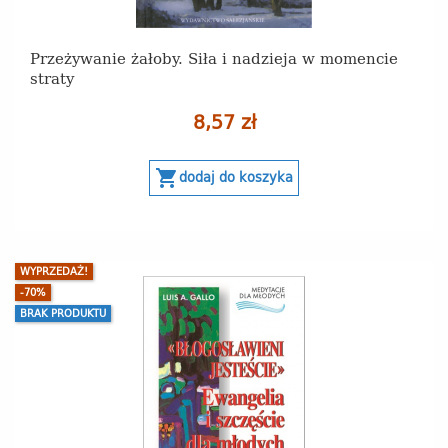
Przeżywanie żałoby. Siła i nadzieja w momencie
straty
8,57 zł
shopping_cart
dodaj do koszyka
WYPRZEDAŻ!
-70%
BRAK PRODUKTU