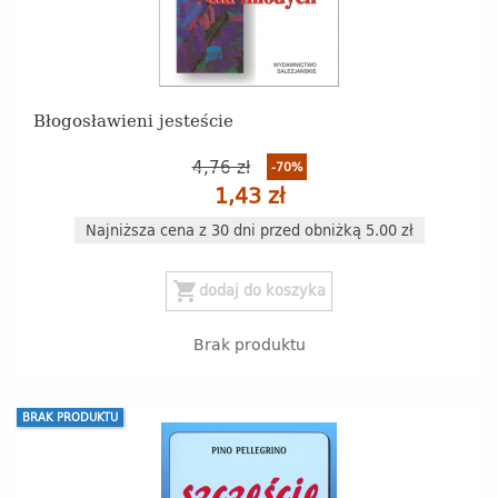
Błogosławieni jesteście
4,76 zł
-70%
1,43 zł
Najniższa cena z 30 dni przed obniżką 5.00 zł
shopping_cart
dodaj do koszyka
Brak produktu
BRAK PRODUKTU