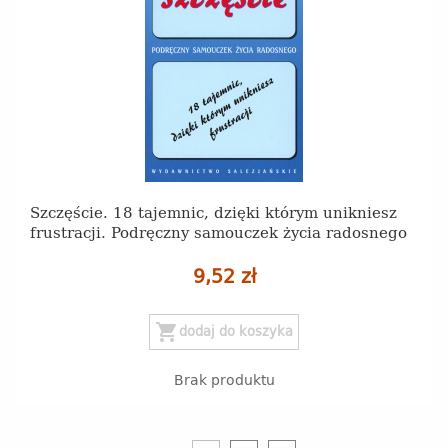
Szczęście. 18 tajemnic, dzięki którym unikniesz
frustracji. Podręczny samouczek życia radosnego
9,52 zł
shopping_cart
dodaj do koszyka
Brak produktu