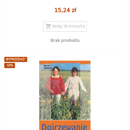
15,24 zł
shopping_cart
dodaj do koszyka
Brak produktu
WYPRZEDAŻ!
-50%