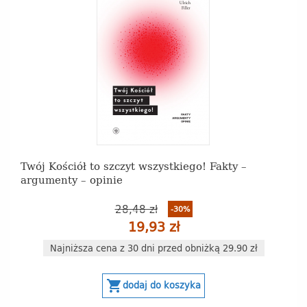
Twój Kościół to szczyt wszystkiego! Fakty –
argumenty – opinie
28,48 zł
-30%
19,93 zł
Najniższa cena z 30 dni przed obniżką 29.90 zł
shopping_cart
dodaj do koszyka