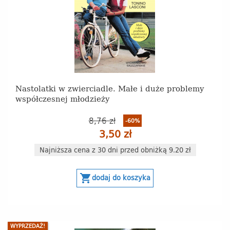
Nastolatki w zwierciadle. Małe i duże problemy
współczesnej młodzieży
8,76 zł
-60%
3,50 zł
Najniższa cena z 30 dni przed obniżką 9.20 zł
shopping_cart
dodaj do koszyka
WYPRZEDAŻ!