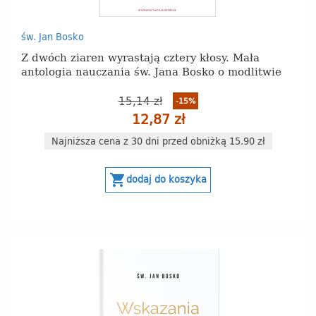
św. Jan Bosko
Z dwóch ziaren wyrastają cztery kłosy. Mała
antologia nauczania św. Jana Bosko o modlitwie
15,14 zł
-15%
12,87 zł
Najniższa cena z 30 dni przed obniżką 15.90 zł
shopping_cart
dodaj do koszyka