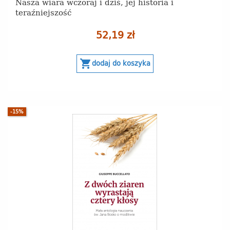
Nasza wiara wczoraj i dziś, jej historia i
teraźniejszość
52,19 zł
shopping_cart
dodaj do koszyka
-15%