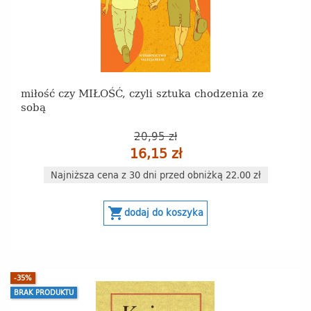
miłość czy MIŁOŚĆ, czyli sztuka chodzenia ze
sobą
20,95 zł
16,15 zł
Najniższa cena z 30 dni przed obniżką 22.00 zł
shopping_cart
dodaj do koszyka
-35%
BRAK PRODUKTU