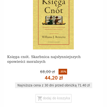
Księga cnót. Skarbnica najsłynniejszych
opowieści moralnych
68,00 zł
-35%
44,20 zł
Najniższa cena z 30 dni przed obniżką 71.40 zł
shopping_cart
dodaj do koszyka