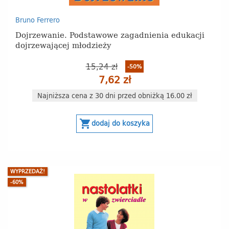
Bruno Ferrero
Dojrzewanie. Podstawowe zagadnienia edukacji
dojrzewającej młodzieży
15,24 zł
-50%
7,62 zł
Najniższa cena z 30 dni przed obniżką 16.00 zł
shopping_cart
dodaj do koszyka
WYPRZEDAŻ!
-60%