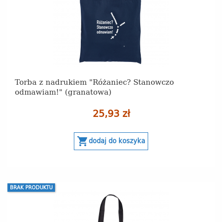
Torba z nadrukiem "Różaniec? Stanowczo
odmawiam!" (granatowa)
25,93 zł
shopping_cart
dodaj do koszyka
BRAK PRODUKTU