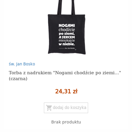
św. Jan Bosko
Torba z nadrukiem "Nogami chodźcie po ziemi..."
(czarna)
24,31 zł
shopping_cart
dodaj do koszyka
Brak produktu