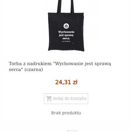
Torba z nadrukiem "Wychowanie jest sprawą
serca" (czarna)
24,31 zł
shopping_cart
dodaj do koszyka
Brak produktu