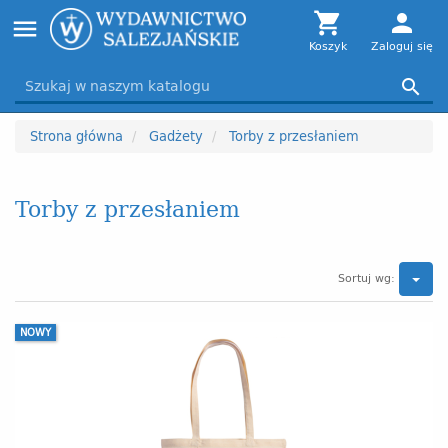
Toggle

person
menu
navigation
Koszyk
Zaloguj się

Strona główna
Gadżety
Torby z przesłaniem
Torby z przesłaniem
Sortuj wg:
NOWY