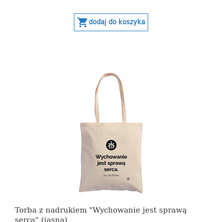
shopping_cart
dodaj do koszyka
Torba z nadrukiem "Wychowanie jest sprawą
serca" (jasna)