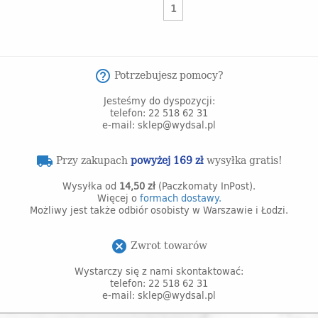
1
Potrzebujesz pomocy?
help_outline
Jesteśmy do dyspozycji:
telefon: 22 518 62 31
e-mail: sklep@wydsal.pl
Przy zakupach
powyżej 169 zł
wysyłka gratis!
local_shipping
Wysyłka od
14,50 zł
(Paczkomaty InPost).
Więcej o
formach dostawy.
Możliwy jest także odbiór osobisty w Warszawie i Łodzi.
Zwrot towarów
cancel
Wystarczy się z nami skontaktować:
telefon: 22 518 62 31
e-mail: sklep@wydsal.pl