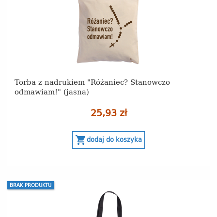
Torba z nadrukiem "Różaniec? Stanowczo
odmawiam!" (jasna)
25,93 zł
shopping_cart
dodaj do koszyka
BRAK PRODUKTU