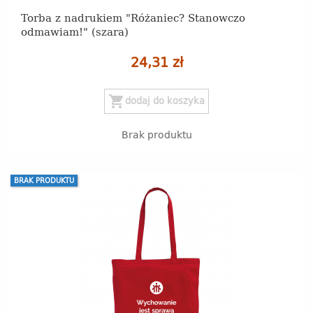
Torba z nadrukiem "Różaniec? Stanowczo
odmawiam!" (szara)
24,31 zł
shopping_cart
dodaj do koszyka
Brak produktu
BRAK PRODUKTU