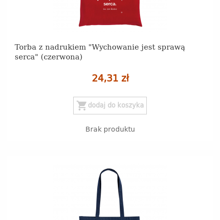
Torba z nadrukiem "Wychowanie jest sprawą
serca" (czerwona)
24,31 zł
shopping_cart
dodaj do koszyka
Brak produktu