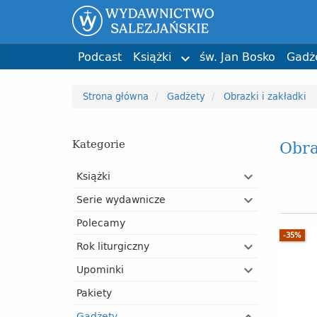
Wychowanie
św. Jan Bosko
Święci i b
Karol Do
Dla katechetów i animatorów
Phil Bosmans
Biografie
ks. Stefa
Poradniki i przewodniki
Przypinki
Dzień Matki
kolorowanka
Bruno Ferrero
Liturgia 
Kartki i p
Dzień Dzi
Tadeusz 
Podcast
Książki
św. Jan Bosko
Gadż

Strona główna
Gadżety
Obrazki i zakładki
Obra
Kategorie
Książki
Serie wydawnicze
Polecamy
-35%
Rok liturgiczny
Upominki
Pakiety
Gadżety