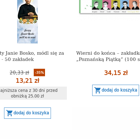
ty Janie Bosko, módl się za
Wierni do końca – zakładk
 - 50 zakładek
„Poznańską Piątką” (100 s
34,15 zł
20,33 zł
-35%
13,21 zł
shopping_cart
dodaj do koszyka
ajniższa cena z 30 dni przed
obniżką 25.00 zł
shopping_cart
dodaj do koszyka