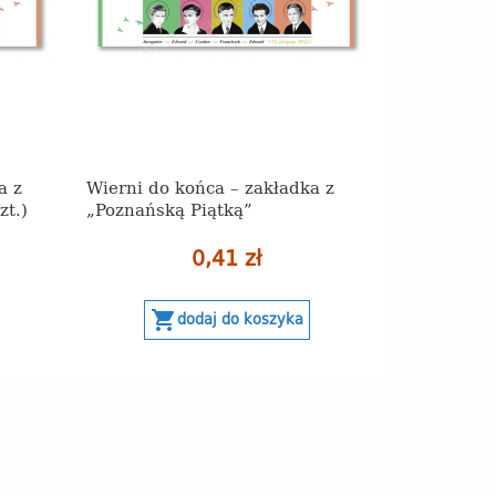
a z
Wierni do końca – zakładka z
zt.)
„Poznańską Piątką”
0,41 zł
shopping_cart
dodaj do koszyka