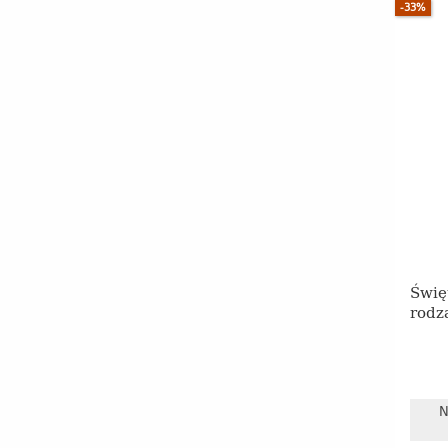
-33%
Świę
rodz
N