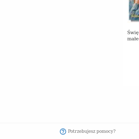
Świę
małe
Potrzebujesz pomocy?
help_outline