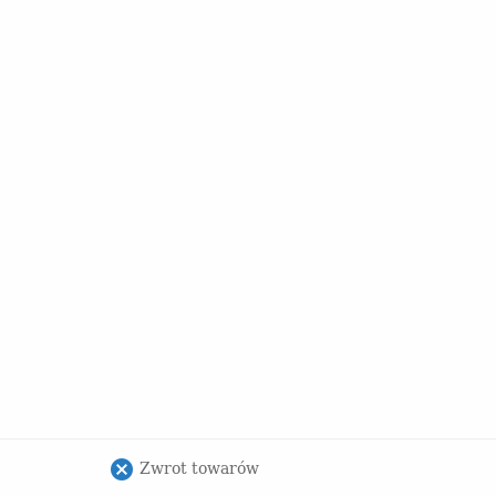
Zwrot towarów
cancel