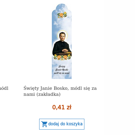
módl
Święty Janie Bosko, módl się za
nami (zakładka)
0,41 zł
shopping_cart
dodaj do koszyka