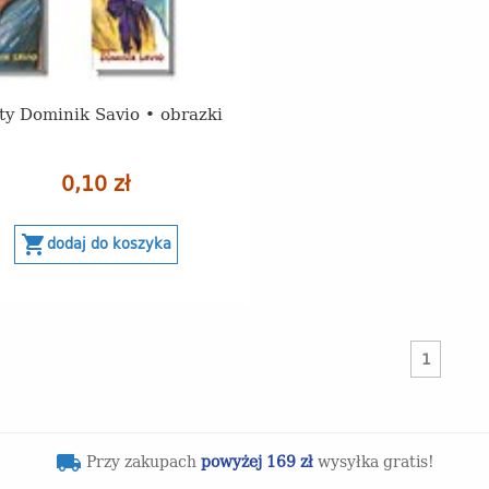
ty Dominik Savio • obrazki
0,10 zł
shopping_cart
dodaj do koszyka
1
Przy zakupach
powyżej 169 zł
wysyłka gratis!
local_shipping