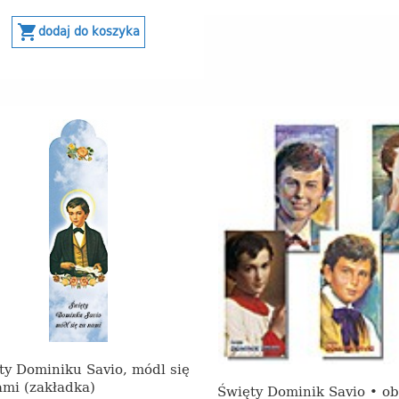
shopping_cart
dodaj do koszyka
ty Dominiku Savio, módl się
ami (zakładka)
Święty Dominik Savio • ob