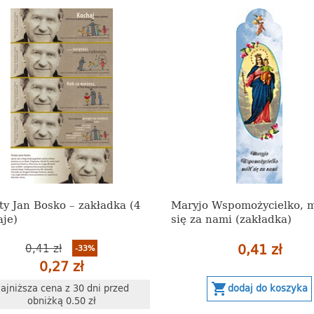
ty Jan Bosko – zakładka (4
Maryjo Wspomożycielko, 
aje)
się za nami (zakładka)
0,41 zł
0,41 zł
-33%
0,27 zł
shopping_cart
dodaj do koszyka
ajniższa cena z 30 dni przed
obniżką 0.50 zł