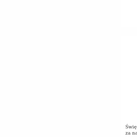
Świę
za n