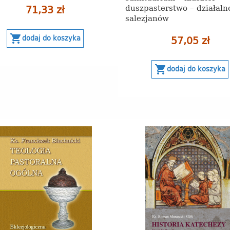
duszpasterstwo – działaln
71,33 zł
salezjanów
shopping_cart
57,05 zł
dodaj do koszyka
shopping_cart
dodaj do koszyka