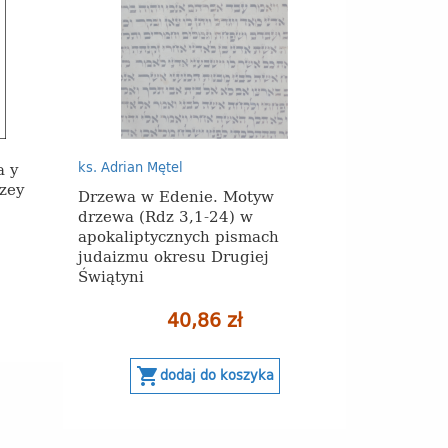
a y
ks. Adrian Mętel
zey
Drzewa w Edenie. Motyw
drzewa (Rdz 3,1‑24) w
apokaliptycznych pismach
judaizmu okresu Drugiej
Świątyni
40,86 zł
shopping_cart
dodaj do koszyka