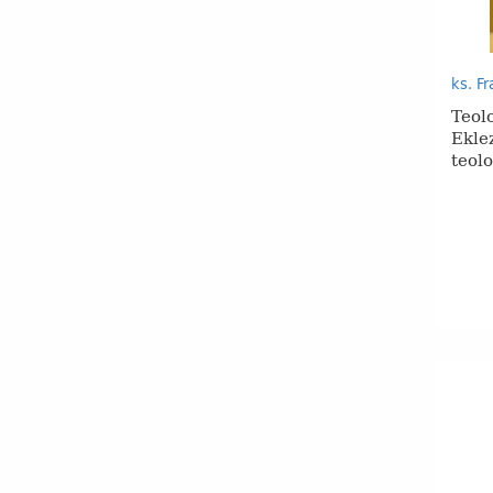
ks. F
Teol
Ekle
teolo