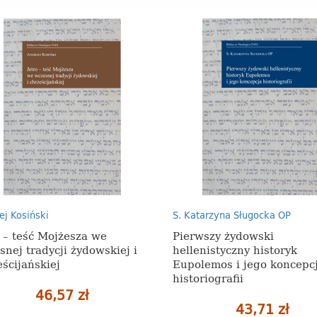
ej Kosiński
S. Katarzyna Sługocka OP
o – teść Mojżesza we
Pierwszy żydowski
snej tradycji żydowskiej i
hellenistyczny historyk
ścijańskiej
Eupolemos i jego koncepc
historiografii
46,57 zł
43,71 zł