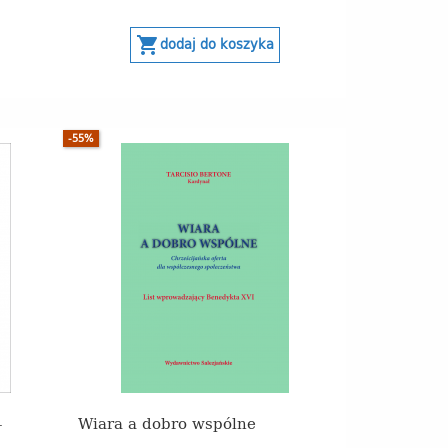
shopping_cart
dodaj do koszyka
-55%
–
Wiara a dobro wspólne