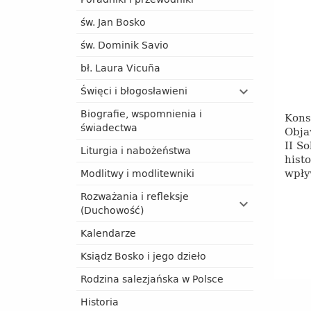
św. Jan Bosko
św. Dominik Savio
bł. Laura Vicuña
Święci i błogosławieni
Biografie, wspomnienia i
Kons
świadectwa
Obja
II S
Liturgia i nabożeństwa
hist
wpł
Modlitwy i modlitewniki
Rozważania i refleksje
(Duchowość)
Kalendarze
Ksiądz Bosko i jego dzieło
Rodzina salezjańska w Polsce
Historia