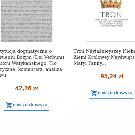
tytucja dogmatyczna o
Tron Náyiaśnieyszey Nieb
wieniu Bożym (Dei Verbum)
Ziemi Krolowey Nayświęts
oboru Watykańskiego. Tło
Maryi Panny...
oryczne, komentarz, analiza
ywu
95,24 zł
42,76 zł
shopping_cart
dodaj do koszyka
shopping_cart
dodaj do koszyka