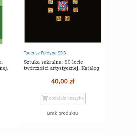
Tadeusz Furdyna SDB
a.
Sztuka sakralna. 50-lecie
nej.
twórczości artystycznej. Katalog
40,00 zł
shopping_cart
dodaj do koszyka
Brak produktu