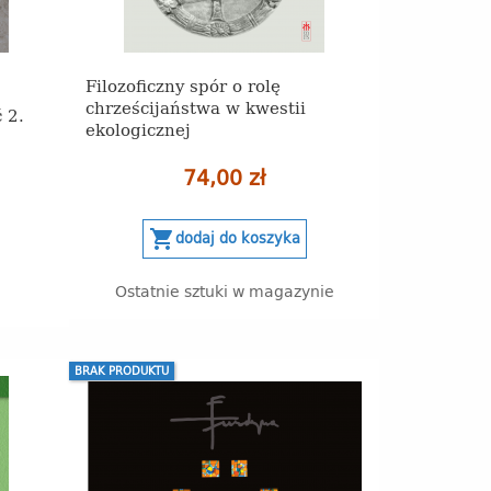
Filozoficzny spór o rolę
chrześcijaństwa w kwestii
 2.
ekologicznej
74,00 zł
shopping_cart
dodaj do koszyka
Ostatnie sztuki w magazynie
BRAK PRODUKTU