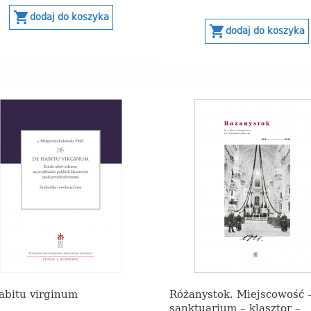
shopping_cart
dodaj do koszyka
shopping_cart
dodaj do koszyka
abitu virginum
Różanystok. Miejscowość 
sanktuarium – klasztor –