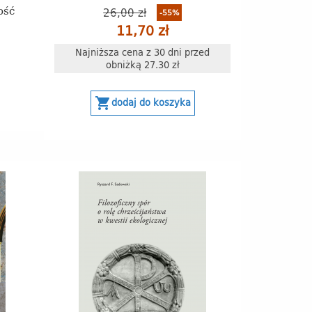
ość
26,00 zł
-55%
11,70 zł
Najniższa cena z 30 dni przed
obniżką 27.30 zł
shopping_cart
dodaj do koszyka