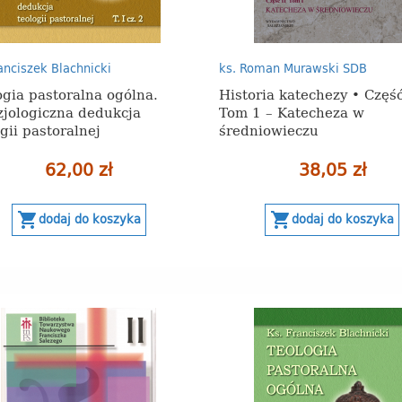
ranciszek Blachnicki
ks. Roman Murawski SDB
ogia pastoralna ogólna.
Historia katechezy • Część
zjologiczna dedukcja
Tom 1 – Katecheza w
gii pastoralnej
średniowieczu
62,00 zł
38,05 zł
shopping_cart
shopping_cart
dodaj do koszyka
dodaj do koszyka