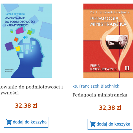
owanie do podmiotowości i
ks. Franciszek Blachnicki
tywności
Pedagogia ministrancka
32,38 zł
32,38 zł
shopping_cart
dodaj do koszyka
shopping_cart
dodaj do koszyka