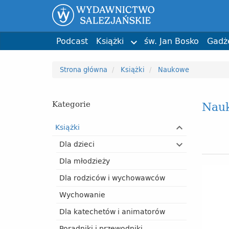
Wychowanie
św. Jan Bosko
Święci i b
Karol Do
Dla katechetów i animatorów
Phil Bosmans
Biografie
ks. Stefa
Poradniki i przewodniki
Przypinki
Dzień Matki
kolorowanka
Bruno Ferrero
Liturgia 
Kartki i p
Dzień Dzi
Tadeusz 
Podcast
Książki
św. Jan Bosko
Gadż

Strona główna
Książki
Naukowe
Nau
Kategorie
Książki
Dla dzieci
Dla młodzieży
Dla rodziców i wychowawców
Wychowanie
Dla katechetów i animatorów
Poradniki i przewodniki