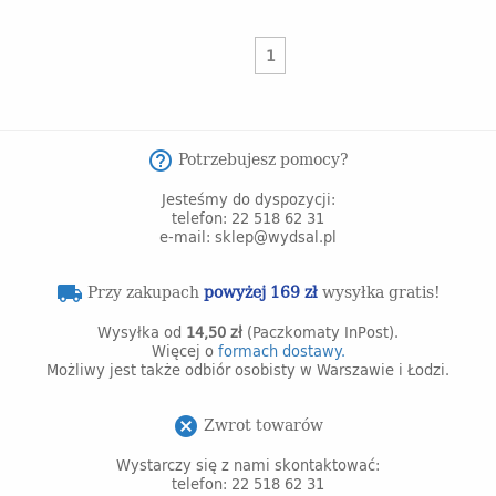
1
Potrzebujesz pomocy?
help_outline
Jesteśmy do dyspozycji:
telefon: 22 518 62 31
e-mail: sklep@wydsal.pl
Przy zakupach
powyżej 169 zł
wysyłka gratis!
local_shipping
Wysyłka od
14,50 zł
(Paczkomaty InPost).
Więcej o
formach dostawy.
Możliwy jest także odbiór osobisty w Warszawie i Łodzi.
Zwrot towarów
cancel
Wystarczy się z nami skontaktować:
telefon: 22 518 62 31