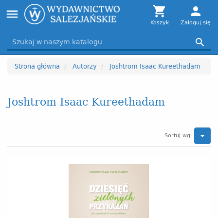
Toggle

person
menu
navigation
Koszyk
Zaloguj się

Strona główna
Autorzy
Joshtrom Isaac Kureethadam
Joshtrom Isaac Kureethadam
Sortuj wg: