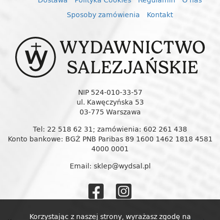
Sposoby zamówienia
Kontakt
NIP 524-010-33-57
ul. Kawęczyńska 53
03-775 Warszawa
Tel: 22 518 62 31; zamówienia: 602 261 438
Konto bankowe: BGŻ PNB Paribas 89 1600 1462 1818 4581
4000 0001
Email: sklep@wydsal.pl
Wydawnictw
Wydawnic
Salezjańskie
Salezjańs
Korzystając z naszej strony, wyrażasz zgodę na