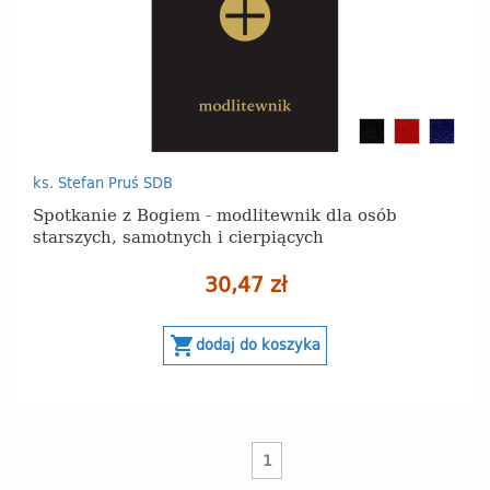
czarny
bordo
granat
ks. Stefan Pruś SDB
Spotkanie z Bogiem - modlitewnik dla osób
starszych, samotnych i cierpiących
30,47 zł
shopping_cart
dodaj do koszyka
1