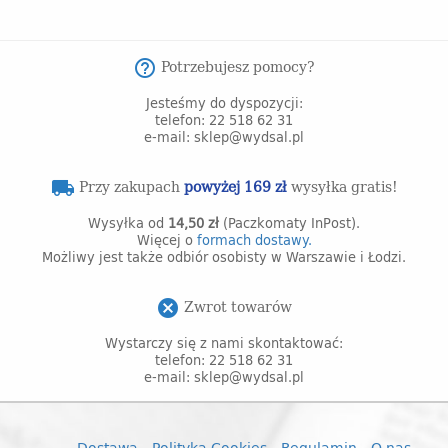
Potrzebujesz pomocy?
help_outline
Jesteśmy do dyspozycji:
telefon: 22 518 62 31
e-mail: sklep@wydsal.pl
Przy zakupach
powyżej 169 zł
wysyłka gratis!
local_shipping
Wysyłka od
14,50 zł
(Paczkomaty InPost).
Więcej o
formach dostawy.
Możliwy jest także odbiór osobisty w Warszawie i Łodzi.
Zwrot towarów
cancel
Wystarczy się z nami skontaktować:
telefon: 22 518 62 31
e-mail: sklep@wydsal.pl
Dostawa
Polityka Cookies
Regulamin
O nas