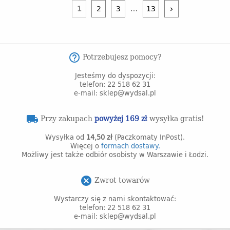
1
2
3
…
13
keyboard_arrow_right
Potrzebujesz pomocy?
help_outline
Jesteśmy do dyspozycji:
telefon: 22 518 62 31
e-mail: sklep@wydsal.pl
Przy zakupach
powyżej 169 zł
wysyłka gratis!
local_shipping
Wysyłka od
14,50 zł
(Paczkomaty InPost).
Więcej o
formach dostawy.
Możliwy jest także odbiór osobisty w Warszawie i Łodzi.
Zwrot towarów
cancel
Wystarczy się z nami skontaktować:
telefon: 22 518 62 31
e-mail: sklep@wydsal.pl