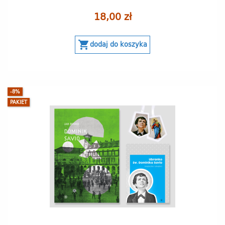
18,00 zł
shopping_cart
dodaj do koszyka
-8%
PAKIET