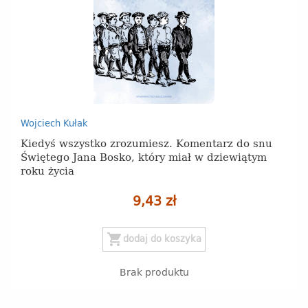
Wojciech Kułak
Kiedyś wszystko zrozumiesz. Komentarz do snu
Świętego Jana Bosko, który miał w dziewiątym
roku życia
9,43 zł
shopping_cart
dodaj do koszyka
Brak produktu