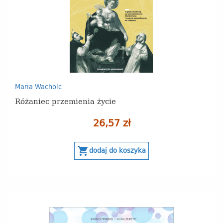
Maria Wacholc
Różaniec przemienia życie
26,57 zł
shopping_cart
dodaj do koszyka