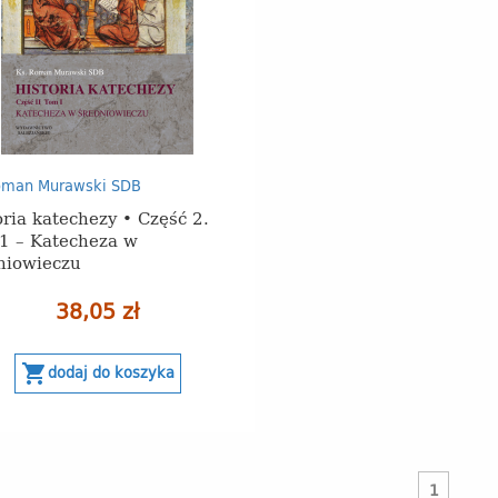
oman Murawski SDB
oria katechezy • Część 2.
1 – Katecheza w
niowieczu
38,05 zł
shopping_cart
dodaj do koszyka
1