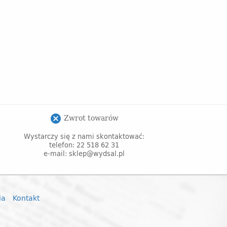
Zwrot towarów
cancel
Wystarczy się z nami skontaktować:
telefon: 22 518 62 31
e-mail: sklep@wydsal.pl
ia
Kontakt