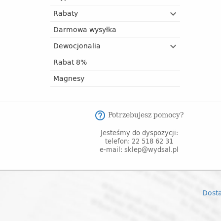
Rabaty
Darmowa wysyłka
Dewocjonalia
Rabat 8%
Magnesy
Potrzebujesz pomocy?
help_outline
Jesteśmy do dyspozycji:
telefon: 22 518 62 31
e-mail: sklep@wydsal.pl
Dost