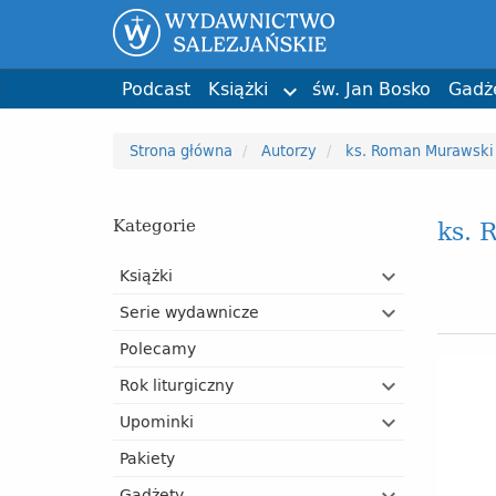
Wychowanie
św. Jan Bosko
Święci i b
Karol Do
Dla katechetów i animatorów
Phil Bosmans
Biografie
ks. Stefa
Poradniki i przewodniki
Przypinki
Dzień Matki
kolorowanka
Bruno Ferrero
Liturgia 
Kartki i p
Dzień Dzi
Tadeusz 
Podcast
Książki
św. Jan Bosko
Gadż

Strona główna
Autorzy
ks. Roman Murawski
ks. 
Kategorie
Książki
Serie wydawnicze
Polecamy
Rok liturgiczny
Upominki
Pakiety
Gadżety