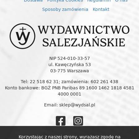
Sposoby zamówienia
Kontakt
NIP 524-010-33-57
ul. Kawęczyńska 53
03-775 Warszawa
Tel: 22 518 62 31; zamówienia: 602 261 438
Konto bankowe: BGŻ PNB Paribas 89 1600 1462 1818 4581
4000 0001
Email: sklep@wydsal.pl
Wydawnictw
Wydawnic
Salezjańskie
Salezjańs
Korzystając z naszej strony, wyrażasz zgodę na