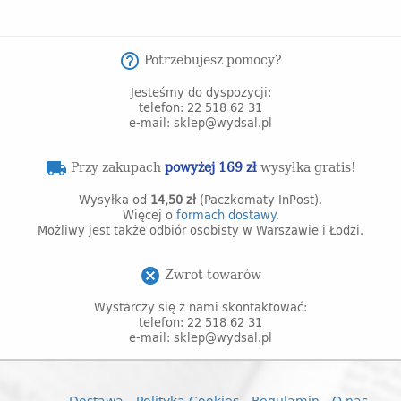
Potrzebujesz pomocy?
help_outline
Jesteśmy do dyspozycji:
telefon: 22 518 62 31
e-mail: sklep@wydsal.pl
Przy zakupach
powyżej 169 zł
wysyłka gratis!
local_shipping
Wysyłka od
14,50 zł
(Paczkomaty InPost).
Więcej o
formach dostawy.
Możliwy jest także odbiór osobisty w Warszawie i Łodzi.
Zwrot towarów
cancel
Wystarczy się z nami skontaktować:
telefon: 22 518 62 31
e-mail: sklep@wydsal.pl
Dostawa
Polityka Cookies
Regulamin
O nas