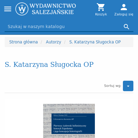
Toggle

person
menu
navigation
Koszyk
Zaloguj się

Strona główna
Autorzy
S. Katarzyna Sługocka OP
S. Katarzyna Sługocka OP
Sortuj wg: