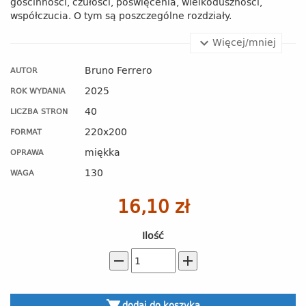
gościnności, czułości, poświęcenia, wielkoduszności,
współczucia. O tym są poszczególne rozdziały.
Więcej/mniej
Bruno Ferrero
AUTOR
2025
ROK WYDANIA
40
LICZBA STRON
220x200
FORMAT
miękka
OPRAWA
130
WAGA
16,10 zł
Ilość
remove
add
dodaj do koszyka