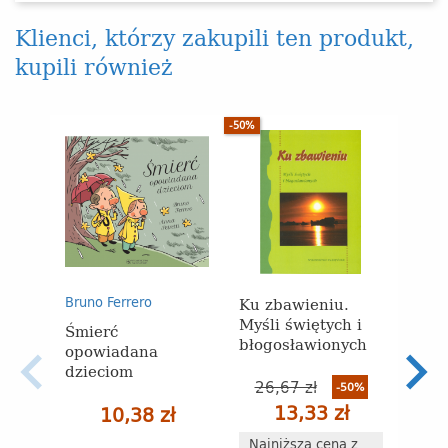
Klienci, którzy zakupili ten produkt,
kupili również
-50%
Ku zbawieniu.
Anio
Bruno Ferrero
Myśli świętych i
(prz
Śmierć
błogosławionych
opowiadana
dzieciom
26,67 zł
-50%
13,33 zł
10,38 zł
s
Najniższa cena z