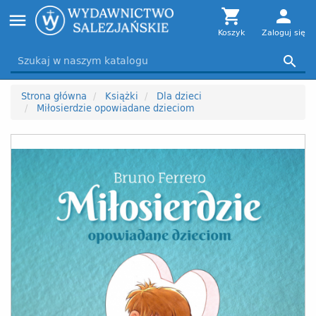
Toggle

person
menu
navigation
Koszyk
Zaloguj się

Strona główna
Książki
Dla dzieci
Miłosierdzie opowiadane dzieciom