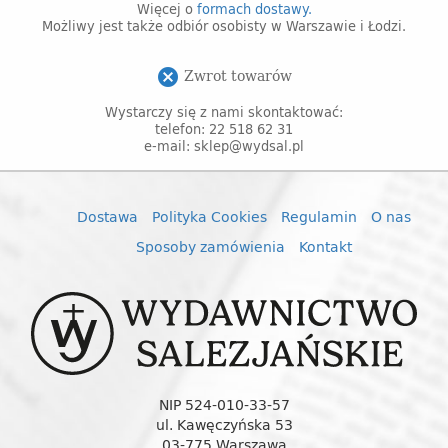
Więcej o
formach dostawy.
Możliwy jest także odbiór osobisty w Warszawie i Łodzi.
Zwrot towarów
cancel
Wystarczy się z nami skontaktować:
telefon: 22 518 62 31
e-mail: sklep@wydsal.pl
Dostawa
Polityka Cookies
Regulamin
O nas
Sposoby zamówienia
Kontakt
NIP 524-010-33-57
ul. Kawęczyńska 53
03-775 Warszawa