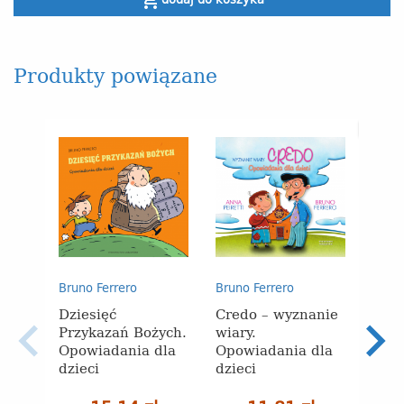
shopping_cart
Produkty powiązane
BRAK P
Bruno Ferrero
Bruno Ferrero
Bruno
Dziesięć
Credo – wyznanie
Kośc
Przykazań Bożych.
wiary.
prze
Opowiadania dla
Opowiadania dla
dzie
dzieci
dzieci
Opo