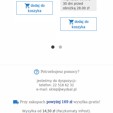
30 dni przed
shopping_cart
dodaj do
obniżką 28.00 zł
Ost
koszyka
shopping_cart
dodaj do
koszyka
Potrzebujesz pomocy?
help_outline
Jesteśmy do dyspozycji:
telefon: 22 518 62 31
e-mail: sklep@wydsal.pl
Przy zakupach
powyżej 169 zł
wysyłka gratis!
local_shipping
Wysyłka od
14,50 zł
(Paczkomaty InPost).