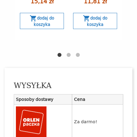
15,14 zł
11,81 zł
shopping_cart
shopping_cart
s
dodaj do
dodaj do
koszyka
koszyka
B
WYSYŁKA
Sposoby dostawy
Cena
Za darmo!