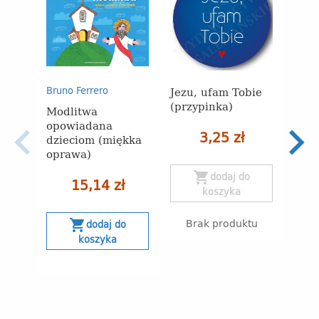
Jezu, ufam Tobie
Bruno Ferrero
Teres
(przypinka)
Modlitwa
9 dn
opowiadana
Domi
3,25 zł
dzieciom (miękka
oprawa)
5
shopping_cart
dodaj do
15,14 zł
koszyka
Naj
30 
obn
Brak produktu
shopping_cart
dodaj do
koszyka
s