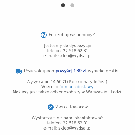
Potrzebujesz pomocy?
help_outline
Jesteśmy do dyspozycji:
telefon: 22 518 62 31
e-mail: sklep@wydsal.pl
Przy zakupach
powyżej 169 zł
wysyłka gratis!
local_shipping
Wysyłka od
14,50 zł
(Paczkomaty InPost).
Więcej o
formach dostawy.
Możliwy jest także odbiór osobisty w Warszawie i Łodzi.
Zwrot towarów
cancel
Wystarczy się z nami skontaktować:
telefon: 22 518 62 31
e-mail: sklep@wydsal.pl