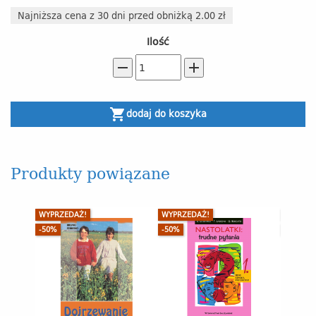
Najniższa cena z 30 dni przed obniżką 2.00 zł
Ilość
remove
add
shopping_cart
dodaj do koszyka
Produkty powiązane
WYPRZEDAŻ!
WYPRZEDAŻ!
WYPRZE
-50%
-50%
-50%