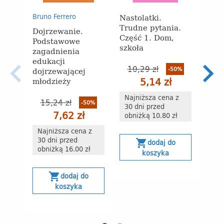
Nastolatki.
Nast
Bruno Ferrero
Trudne pytania.
Trud
Dojrzewanie.
Część 1. Dom,
Częś
Podstawowe
szkoła
Zako
zagadnienia
edukacji
10,29 zł
9
-50%
dojrzewającej
5,14 zł
młodzieży
Najniższa cena z
Naj
15,24 zł
-50%
30 dni przed
30 
7,62 zł
obniżką 10.80 zł
obn
Najniższa cena z
30 dni przed
shopping_cart
s
dodaj do
obniżką 16.00 zł
koszyka
shopping_cart
dodaj do
koszyka