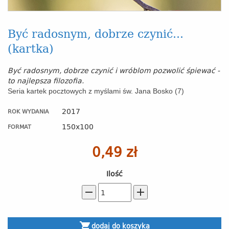
Być radosnym, dobrze czynić...
(kartka)
Być radosnym, dobrze czynić i wróblom pozwolić śpiewać -
to najlepsza filozofia.
Seria kartek pocztowych z myślami św. Jana Bosko (7)
2017
ROK WYDANIA
150x100
FORMAT
0,49 zł
Ilość
remove
add
shopping_cart
dodaj do koszyka