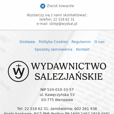
Zwrot towarów
cancel
Wystarczy się z nami skontaktować:
telefon: 22 518 62 31
e-mail: sklep@wydsal.pl
Dostawa
Polityka Cookies
Regulamin
O nas
Sposoby zamówienia
Kontakt
NIP 524-010-33-57
ul. Kawęczyńska 53
03-775 Warszawa
Tel: 22 518 62 31; zamówienia: 602 261 438
Konto bankowe: BGŻ PNB Paribas 89 1600 1462 1818 4581