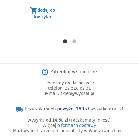
shopping_cart
dodaj do
koszyka
Potrzebujesz pomocy?
help_outline
Jesteśmy do dyspozycji:
telefon: 22 518 62 31
e-mail: sklep@wydsal.pl
Przy zakupach
powyżej 169 zł
wysyłka gratis!
local_shipping
Wysyłka od
14,50 zł
(Paczkomaty InPost).
Więcej o
formach dostawy.
Możliwy jest także odbiór osobisty w Warszawie i Łodzi.