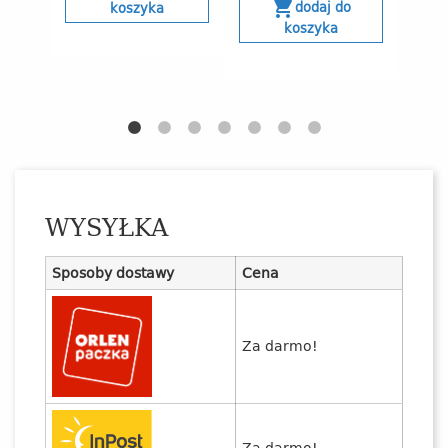
shopping_cart
dodaj do
koszyka
koszyka
WYSYŁKA
Sposoby dostawy
Cena
Za darmo!
Za darmo!