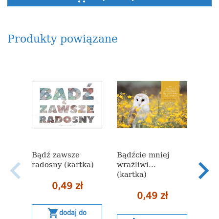
Produkty powiązane
Bądź zawsze
Bądźcie mniej
Bądź
radosny (kartka)
wrażliwi...
osąd
(kartka)
0,49 zł
0,49 zł
shopping_cart
s
dodaj do