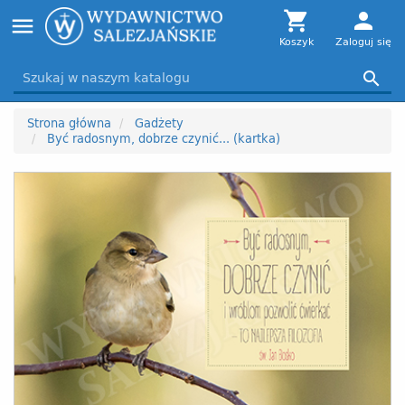
Toggle

person
menu
navigation
Koszyk
Zaloguj się

Strona główna
Gadżety
Być radosnym, dobrze czynić... (kartka)