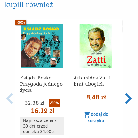
kupili również
-50%
WYPRZE
-40%
Ksiądz Bosko.
Artemides Zatti -
10 d
Przygoda jednego
brat ubogich
życia
12
8,48 zł
32,38 zł
-50%
Naj
16,19 zł
30 
shopping_cart
dodaj do
obn
Najniższa cena z
koszyka
30 dni przed
obniżką 34.00 zł
s