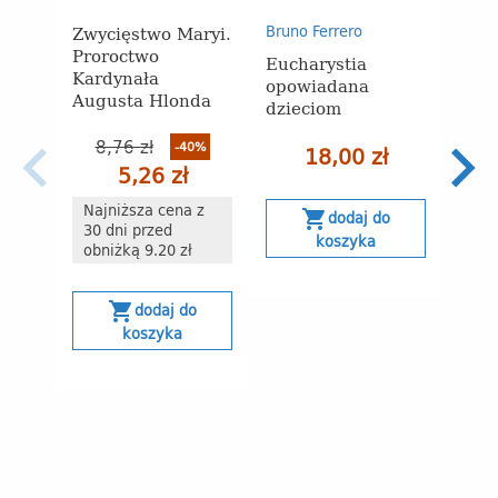
Zwycięstwo Maryi.
Bruno Ferrero
św. J
Proroctwo
Eucharystia
Z dw
Kardynała
opowiadana
wyra
Augusta Hlonda
dzieciom
kłos
anto
8,76 zł
-40%
nauc
18,00 zł
5,26 zł
Jana
modl
Najniższa cena z
shopping_cart
dodaj do
30 dni przed
koszyka
15
obniżką 9.20 zł
Naj
shopping_cart
dodaj do
30 
koszyka
obn
s