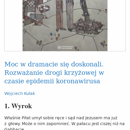
Moc w dramacie się doskonali.
Rozważanie drogi krzyżowej w
czasie epidemii koronawirusa
Wojciech Kułak
1. Wyrok
Właśnie Piłat umył sobie ręce i sąd nad Jezusem ma już
z głowy. Może o nim zapomnieć. W pałacu jest ciszej niż na
Gabbacie.