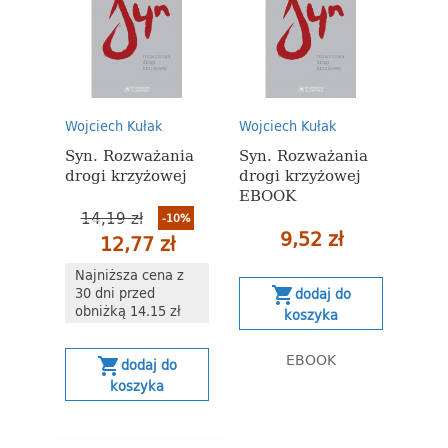
Wojciech Kułak
Wojciech Kułak
Syn. Rozważania
Syn. Rozważania
drogi krzyżowej
drogi krzyżowej
EBOOK
14,19 zł
-10%
9,52 zł
12,77 zł
Najniższa cena z
30 dni przed
shopping_cart
dodaj do
obniżką 14.15 zł
koszyka
EBOOK
shopping_cart
dodaj do
koszyka