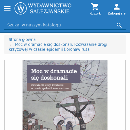
Toggle

person
menu
navigation
Koszyk
Zaloguj się

Strona główna
Moc w dramacie się doskonali. Rozważanie drogi
krzyżowej w czasie epidemii koronawirusa