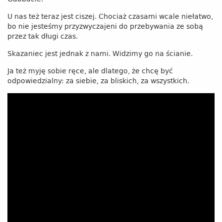
U nas też teraz jest ciszej. Chociaż czasami wcale niełatwo,
bo nie jesteśmy przyzwyczajeni do przebywania ze sobą
przez tak długi czas.
Skazaniec jest jednak z nami. Widzimy go na ścianie.
Ja też myję sobie ręce, ale dlatego, że chcę być
odpowiedzialny: za siebie, za bliskich, za wszystkich.