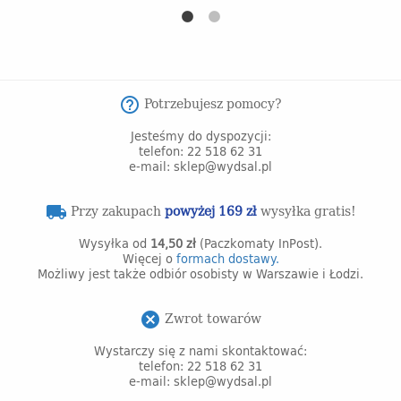
Potrzebujesz pomocy?
help_outline
Jesteśmy do dyspozycji:
telefon: 22 518 62 31
e-mail: sklep@wydsal.pl
Przy zakupach
powyżej 169 zł
wysyłka gratis!
local_shipping
Wysyłka od
14,50 zł
(Paczkomaty InPost).
Więcej o
formach dostawy.
Możliwy jest także odbiór osobisty w Warszawie i Łodzi.
Zwrot towarów
cancel
Wystarczy się z nami skontaktować:
telefon: 22 518 62 31
e-mail: sklep@wydsal.pl