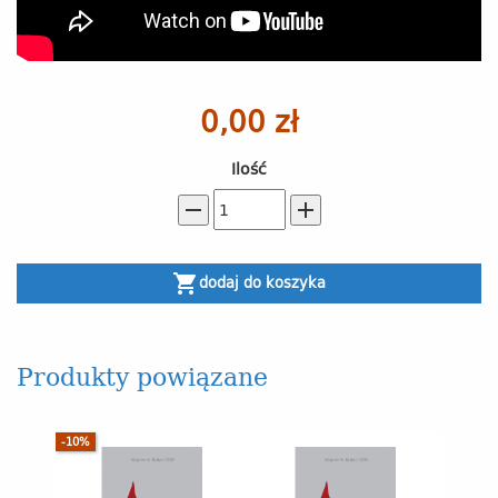
0,00 zł
Ilość
remove
add
shopping_cart
dodaj do koszyka
Produkty powiązane
-10%