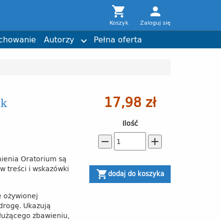

person
komiks
Daria Laura Gargała
Wiara
Joshtrom Isaac Kureethadam
Koszyk
Zaloguj się
Nagrody
Torby z przesłaniem
chowanie
Autorzy
Pełna oferta

17,98 zł
ok
Ilość
remove
add
ienia Oratorium są
 w treści i wskazówki
shopping_cart
dodaj do koszyka
e ożywionej
 drogę. Ukazują
służącego zbawieniu,