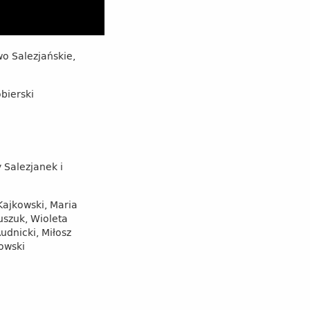
o Salezjańskie,
bierski
Salezjanek i
ajkowski, Maria
uszuk, Wioleta
udnicki, Miłosz
rowski