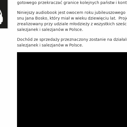
gotowego przekraczać granice kolejnych państw i kon
Niniejszy audiobook jest owocem roku jubileuszowego
snu Jana Bosko, który miał w wieku dziewięciu lat. Proj
zrealizowany przy udziale młodzieży z wszystkich sześci
salezjanek i salezjanów w Polsce.
Dochód ze sprzedaży przeznaczony zostanie na działa
salezjanek i salezjanów w Polsce.