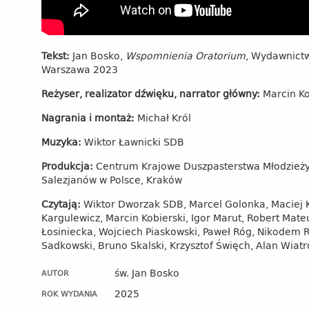
Tekst:
Jan Bosko,
Wspomnienia Oratorium
, Wydawnictw
Warszawa 2023
Reżyser, realizator dźwięku, narrator główny:
Marcin Ko
Nagrania i montaż:
Michał Król
Muzyka:
Wiktor Ławnicki SDB
Produkcja:
Centrum Krajowe Duszpasterstwa Młodzieży 
Salezjanów w Polsce, Kraków
Czytają:
Wiktor Dworzak SDB, Marcel Golonka, Maciej K
Kargulewicz, Marcin Kobierski, Igor Marut, Robert Mate
Łosiniecka, Wojciech Piaskowski, Paweł Róg, Nikodem R
Sadkowski, Bruno Skalski, Krzysztof Święch, Alan Wiat
św. Jan Bosko
AUTOR
2025
ROK WYDANIA