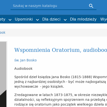
łogosławieni
magała SDB
Ksiądz Bosko i jego dzieło
Klaudia Mizerska (ilustracje)

, wspomnienia i świadectwa
n Pruś SDB
Rodzina salezjańska w Polsce
Kinga Sibilska
i nabożeństwa
lakaty
ecka
Furdyna SDB
Historia
Obrazki i zakładki
Imieniny, urodziny
ks. Adam Cieślak SDB
ety
Upominki
Dla dzieci
Dla młodzieży
Wy



book
Wspomnienia Oratorium, audiobo
św. Jan Bosko
Audiobook
Spośród dzieł księdza Jana Bosko (1815-1888) Wspomn
jedną z najbardziej osobistych - być może najbogatszą
wychowawcze - jego książek.
Zredagowane w latach 1873-1875, w okresie niezwykl
działalności, są refleksyjnym spojrzeniem na przebytą
rodzące się oratorium jako początek wielkiego dzieła 