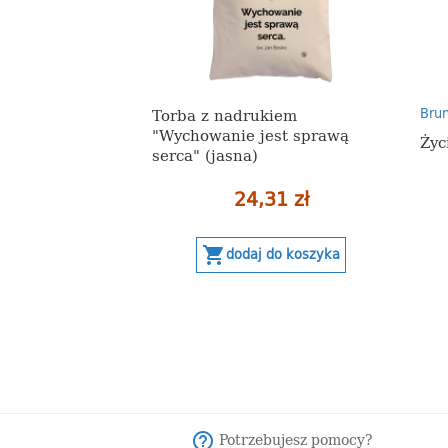
Torba z nadrukiem
Brun
"Wychowanie jest sprawą
Życ
serca" (jasna)
24,31 zł
shopping_cart
dodaj do koszyka
Potrzebujesz pomocy?
help_outline