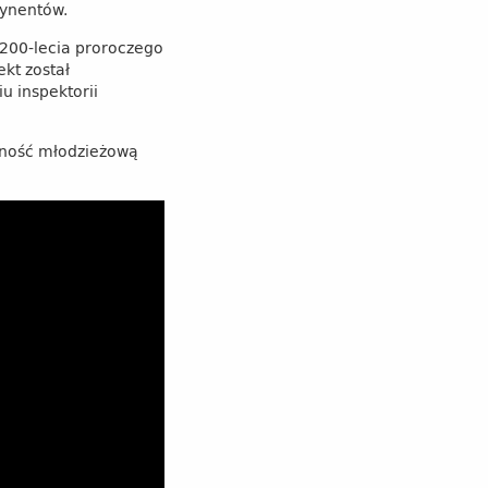
tynentów.
 200-lecia proroczego
ekt został
u inspektorii
lność młodzieżową