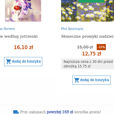
o Ferrero
Phil Bosmans
ie według jutrzenki
Słoneczne promyki nadziei
16,10 zł
15,00 zł
-15%
12,75 zł
shopping_cart
dodaj do koszyka
Najniższa cena z 30 dni przed
obniżką 15.75 zł
shopping_cart
dodaj do koszyka
Przy zakupach
powyżej 169 zł
wysyłka gratis!
local_shipping