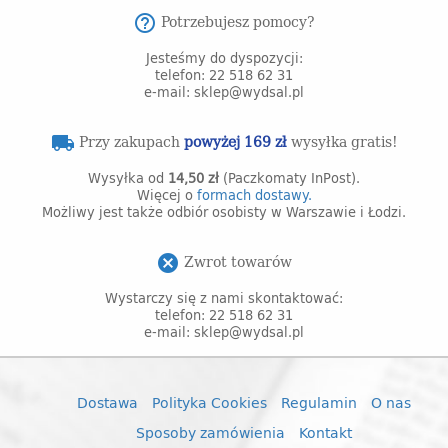
Potrzebujesz pomocy?
help_outline
Jesteśmy do dyspozycji:
telefon: 22 518 62 31
e-mail: sklep@wydsal.pl
Przy zakupach
powyżej 169 zł
wysyłka gratis!
local_shipping
Wysyłka od
14,50 zł
(Paczkomaty InPost).
Więcej o
formach dostawy.
Możliwy jest także odbiór osobisty w Warszawie i Łodzi.
Zwrot towarów
cancel
Wystarczy się z nami skontaktować:
telefon: 22 518 62 31
e-mail: sklep@wydsal.pl
Dostawa
Polityka Cookies
Regulamin
O nas
Sposoby zamówienia
Kontakt