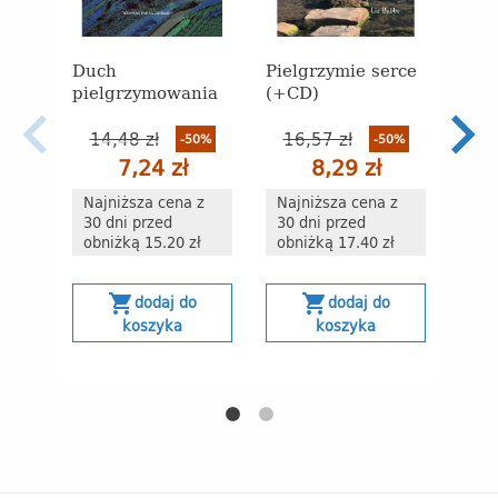
Duch
Pielgrzymie serce
ks. 
Chmi
pielgrzymowania
(+CD)
Jego
14,48 zł
16,57 zł
ulec
-50%
-50%
7,24 zł
8,29 zł
Najniższa cena z
Najniższa cena z
30 dni przed
30 dni przed
obniżką 15.20 zł
obniżką 17.40 zł
s
shopping_cart
shopping_cart
dodaj do
dodaj do
B
koszyka
koszyka