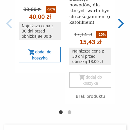
powodów, dla
80,00 zł
26
-50%
których warto być
40,00 zł
chrześcijaninem (i
katolikiem)
Najniższa cena z
Naj
30 dni przed
30 
17,14 zł
-10%
obniżką 84.00 zł
obn
15,43 zł
Najniższa cena z
shopping_cart
s
dodaj do
30 dni przed
koszyka
obniżką 18.00 zł
shopping_cart
dodaj do
koszyka
Brak produktu