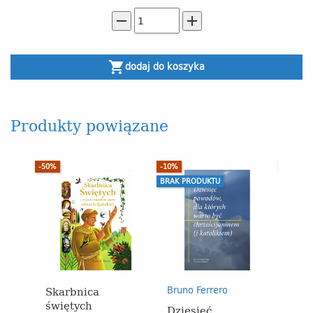
remove
add
shopping_cart
dodaj do koszyka
Produkty powiązane
-50%
-10%
-55%
BRAK PRODUKTU
Skarbnica
Wiar
Bruno Ferrero
świętych
wsp
Dziesięć