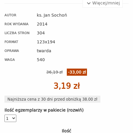
Więcej/mniej
ks. Jan Sochoń
AUTOR
2014
ROK WYDANIA
304
LICZBA STRON
123x194
FORMAT
twarda
OPRAWA
540
WAGA
36,19 zł
-33,00 zł
3,19 zł
Najniższa cena z 30 dni przed obniżką 38.00 zł
Ilość egzemplarzy w pakiecie (rozwiń)
Ilość