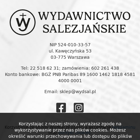
NIP 524-010-33-57
ul. Kawęczyńska 53
03-775 Warszawa
Tel: 22 518 62 31; zamówienia: 602 261 438
Konto bankowe: BGŻ PNB Paribas 89 1600 1462 1818 4581
4000 0001
Email: sklep@wydsal.pl
Wydawnictw
Wydawnic
Salezjańskie
Salezjańs
Korzystając z naszej strony, wyrażasz zgodę na
Korzystanie ze strony Wydsal.pl oznacza akceptację
regulaminu
wykorzystywanie przez nas plików cookies. Możesz
oraz
polityki cookies
.
na
na
określić warunki przechowywania lub dostępu do plików