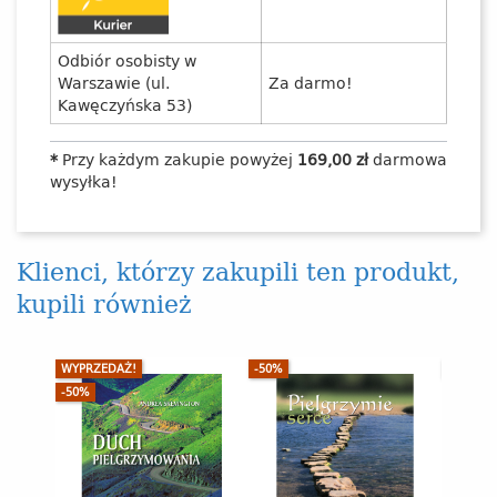
Odbiór osobisty w
Warszawie (ul.
Za darmo!
Kawęczyńska 53)
*
Przy każdym zakupie powyżej
169,00 zł
darmowa
wysyłka!
Klienci, którzy zakupili ten produkt,
kupili również
WYPRZEDAŻ!
-50%
BRAK P
-50%