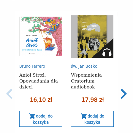
-10%
Bruno Ferrero
św. Jan Bosko
Bruno
Anioł Stróż.
Wspomnienia
Mod
Opowiadania dla
Oratorium,
opo
dzieci
audiobook
dzie
opr
16,10 zł
17,98 zł
23
shopping_cart
shopping_cart
dodaj do
dodaj do
Naj
koszyka
koszyka
30 
obn