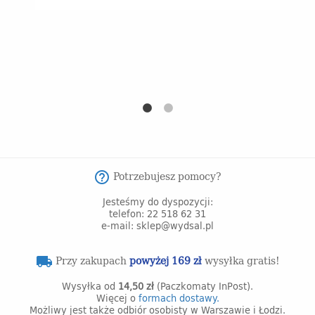
s
Potrzebujesz pomocy?
help_outline
Jesteśmy do dyspozycji:
telefon: 22 518 62 31
e-mail: sklep@wydsal.pl
Przy zakupach
powyżej 169 zł
wysyłka gratis!
local_shipping
Wysyłka od
14,50 zł
(Paczkomaty InPost).
Więcej o
formach dostawy.
Możliwy jest także odbiór osobisty w Warszawie i Łodzi.