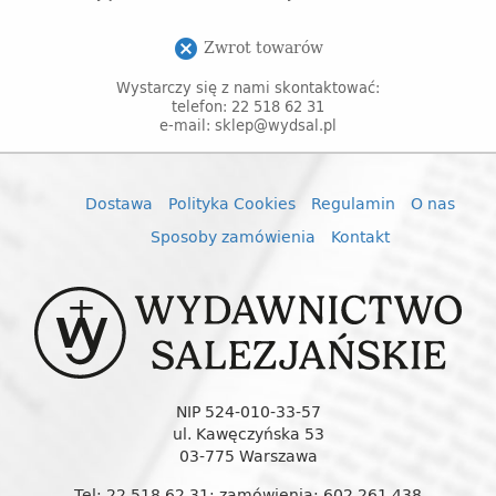
Zwrot towarów
cancel
Wystarczy się z nami skontaktować:
telefon: 22 518 62 31
e-mail: sklep@wydsal.pl
Dostawa
Polityka Cookies
Regulamin
O nas
Sposoby zamówienia
Kontakt
NIP 524-010-33-57
ul. Kawęczyńska 53
03-775 Warszawa
Tel: 22 518 62 31; zamówienia: 602 261 438