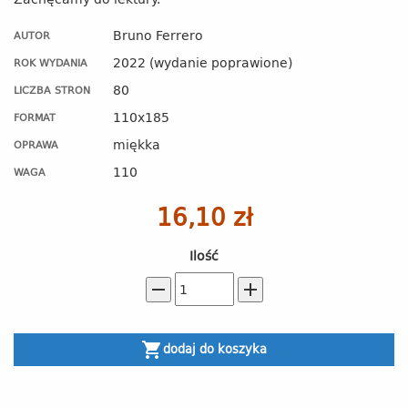
Bruno Ferrero
AUTOR
2022 (wydanie poprawione)
ROK WYDANIA
80
LICZBA STRON
110x185
FORMAT
miękka
OPRAWA
110
WAGA
16,10 zł
Ilość
remove
add
shopping_cart
dodaj do koszyka