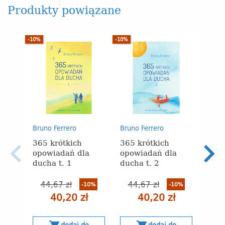
Produkty powiązane
-10%
-10%
Bruno Ferrero
Bruno Ferrero
Bruno
365 krótkich
365 krótkich
Życi
opowiadań dla
opowiadań dla
jutr
ducha t. 1
ducha t. 2
44,67 zł
44,67 zł
-10%
-10%
40,20 zł
40,20 zł
s
dodaj do
dodaj do