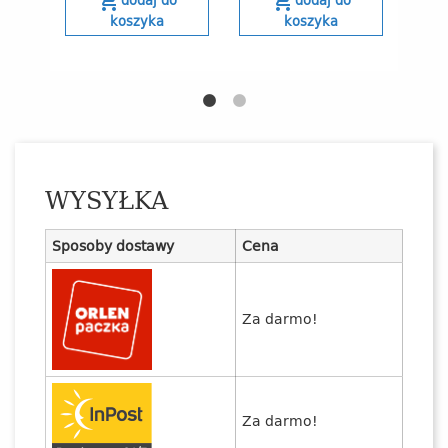
shopping_cart
shopping_cart
koszyka
koszyka
WYSYŁKA
Sposoby dostawy
Cena
Za darmo!
Za darmo!