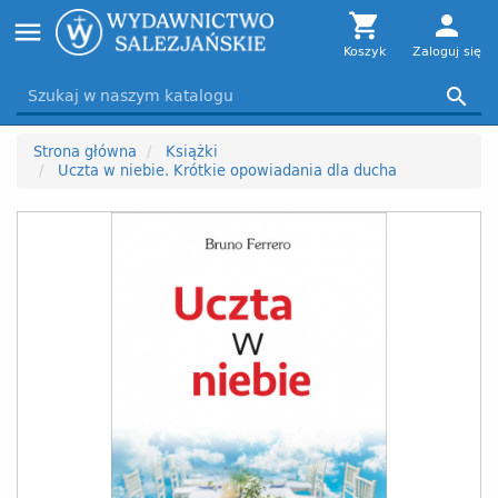
Toggle

person
menu
navigation
Koszyk
Zaloguj się

Strona główna
Książki
Uczta w niebie. Krótkie opowiadania dla ducha