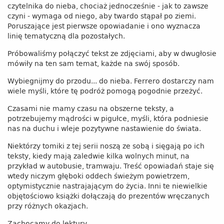
czytelnika do nieba, chociaż jednocześnie - jak to zawsze
czyni - wymaga od niego, aby twardo stąpał po ziemi.
Poruszające jest pierwsze opowiadanie i ono wyznacza
linię tematyczną dla pozostałych.
Próbowaliśmy połączyć tekst ze zdjęciami, aby w dwugłosie
mówiły na ten sam temat, każde na swój sposób.
Wybiegnijmy do przodu... do nieba. Ferrero dostarczy nam
wiele myśli, które tę podróż pomogą pogodnie przeżyć.
Czasami nie mamy czasu na obszerne teksty, a
potrzebujemy mądrości w pigułce, myśli, która podniesie
nas na duchu i wleje pozytywne nastawienie do świata.
Niektórzy tomiki z tej serii noszą ze sobą i sięgają po ich
teksty, kiedy mają zaledwie kilka wolnych minut, na
przykład w autobusie, tramwaju. Treść opowiadań staje się
wtedy niczym głęboki oddech świeżym powietrzem,
optymistycznie nastrajającym do życia. Inni te niewielkie
objętościowo książki dołączają do prezentów wręczanych
przy różnych okazjach.
Zachęcamy do lektury.