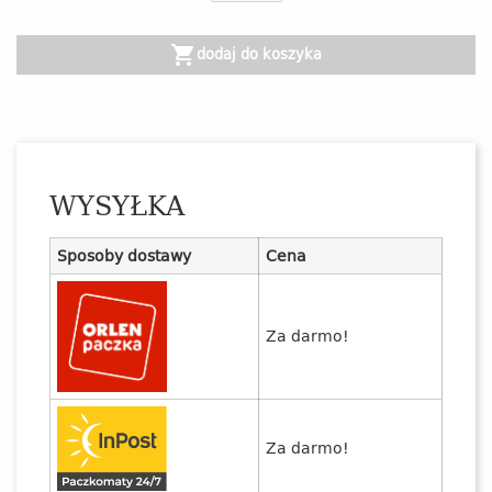
shopping_cart
dodaj do koszyka
WYSYŁKA
Sposoby dostawy
Cena
Za darmo!
Za darmo!