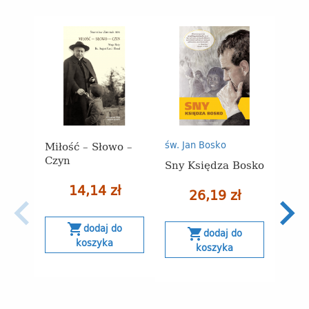
Miłość – Słowo –
św. Jan Bosko
Czyn
Sny Księdza Bosko
14,14 zł
Świę
26,19 zł
Savi
kont
shopping_cart
dodaj do
modl
shopping_cart
dodaj do
koszyka
przy
koszyka
naśl
(Kar