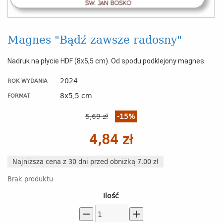
Magnes "Bądź zawsze radosny"
Nadruk na płycie HDF (8x5,5 cm). Od spodu podklejony magnes.
2024
ROK WYDANIA
8x5,5 cm
FORMAT
5,69 zł
-15%
4,84 zł
Najniższa cena z 30 dni przed obniżką 7.00 zł
Brak produktu
Ilość
remove
add