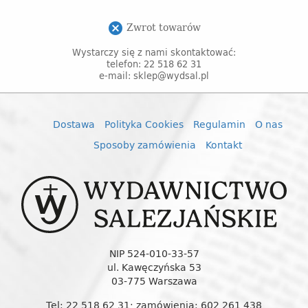
Zwrot towarów
cancel
Wystarczy się z nami skontaktować:
telefon: 22 518 62 31
e-mail: sklep@wydsal.pl
Dostawa
Polityka Cookies
Regulamin
O nas
Sposoby zamówienia
Kontakt
NIP 524-010-33-57
ul. Kawęczyńska 53
03-775 Warszawa
Tel: 22 518 62 31; zamówienia: 602 261 438