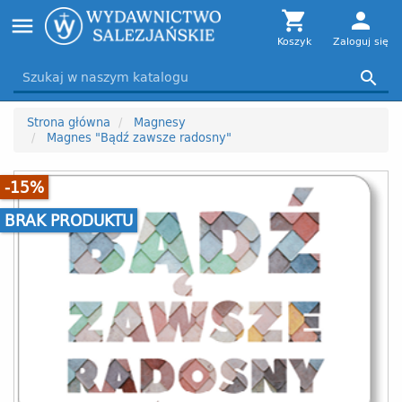
Toggle

person
menu
navigation
Koszyk
Zaloguj się

Strona główna
Magnesy
Magnes "Bądź zawsze radosny"
-15%
BRAK PRODUKTU