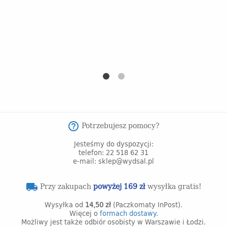
s
Potrzebujesz pomocy?
help_outline
Jesteśmy do dyspozycji:
telefon: 22 518 62 31
e-mail: sklep@wydsal.pl
Przy zakupach
powyżej 169 zł
wysyłka gratis!
local_shipping
Wysyłka od
14,50 zł
(Paczkomaty InPost).
Więcej o
formach dostawy.
Możliwy jest także odbiór osobisty w Warszawie i Łodzi.