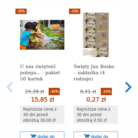
-35%
-33%
U nas świętość
Święty Jan Bosko
Bruno
polega... - pakiet
– zakładka (4
Ojcz
50 kartek
rodzaje)
24,39 zł
0,41 zł
-35%
-33%
15,85 zł
0,27 zł
s
Najniższa cena z
Najniższa cena z
30 dni przed
30 dni przed
obniżką 30.00 zł
obniżką 0.50 zł
shopping_cart
shopping_cart
dodaj do
dodaj do