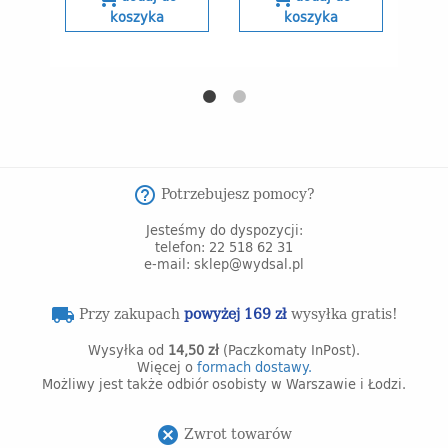
koszyka
koszyka
Potrzebujesz pomocy?
help_outline
Jesteśmy do dyspozycji:
telefon: 22 518 62 31
e-mail: sklep@wydsal.pl
Przy zakupach
powyżej 169 zł
wysyłka gratis!
local_shipping
Wysyłka od
14,50 zł
(Paczkomaty InPost).
Więcej o
formach dostawy.
Możliwy jest także odbiór osobisty w Warszawie i Łodzi.
Zwrot towarów
cancel