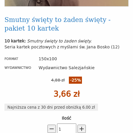
Smutny święty to żaden święty -
pakiet 10 kartek
10 kartek:
Smutny święty to żaden święty.
Seria kartek pocztowych z myślami św. Jana Bosko (12)
150x100
FORMAT
Wydawnictwo Salezjańskie
WYDAWNICTWO
4,88 zł
-25%
3,66 zł
Najniższa cena z 30 dni przed obniżką 6.00 zł
Ilość
remove
add