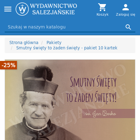
Toggle

person
menu
navigation
Koszyk
Zaloguj się

Strona główna
Pakiety
Smutny święty to żaden święty - pakiet 10 kartek
-25%