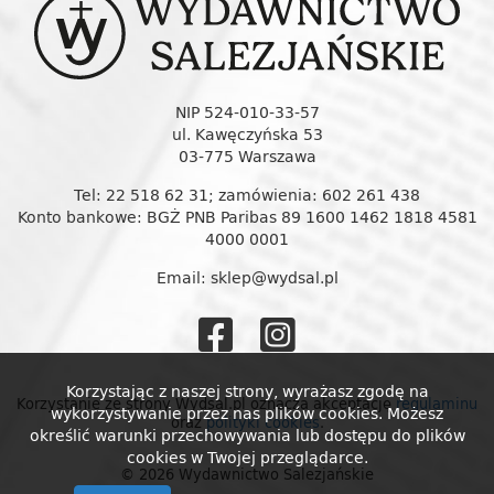
NIP 524-010-33-57
ul. Kawęczyńska 53
03-775 Warszawa
Tel: 22 518 62 31; zamówienia: 602 261 438
Konto bankowe: BGŻ PNB Paribas 89 1600 1462 1818 4581
4000 0001
Email: sklep@wydsal.pl
Wydawnictw
Wydawnic
Salezjańskie
Salezjańs
Korzystając z naszej strony, wyrażasz zgodę na
Korzystanie ze strony Wydsal.pl oznacza akceptację
regulaminu
wykorzystywanie przez nas plików cookies. Możesz
oraz
polityki cookies
.
na
na
określić warunki przechowywania lub dostępu do plików
cookies w Twojej przeglądarce.
© 2026 Wydawnictwo Salezjańskie