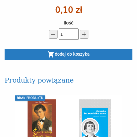
0,10 zł
Ilość
remove
add
shopping_cart
dodaj do koszyka
Produkty powiązane
BRAK PRODUKTU