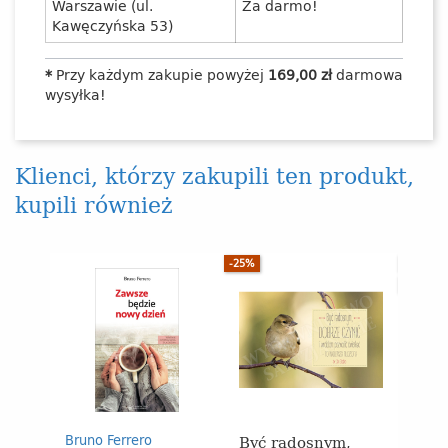
Warszawie (ul.
Za darmo!
Kawęczyńska 53)
*
Przy każdym zakupie powyżej
169,00 zł
darmowa
wysyłka!
Klienci, którzy zakupili ten produkt,
kupili również
-25%
WYPRZE
-33%
Być radosnym,
Bruno Ferrero
Teres