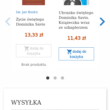
Świę
Ubranko świętego
św. Jan Bosko
Savi
Dominika Savio.
Życie świętego
śred
Książeczka wraz
Dominika Savio
ze szkaplerzem
13,33 zł
11,43 zł
s
shopping_cart
dodaj do
shopping_cart
dodaj do
koszyka
koszyka
Brak produktu
WYSYŁKA