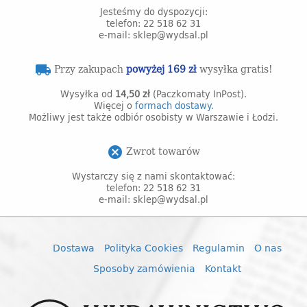
Jesteśmy do dyspozycji:
telefon: 22 518 62 31
e-mail: sklep@wydsal.pl
Przy zakupach
powyżej 169 zł
wysyłka gratis!
local_shipping
Wysyłka od
14,50 zł
(Paczkomaty InPost).
Więcej o
formach dostawy.
Możliwy jest także odbiór osobisty w Warszawie i Łodzi.
Zwrot towarów
cancel
Wystarczy się z nami skontaktować:
telefon: 22 518 62 31
e-mail: sklep@wydsal.pl
Dostawa
Polityka Cookies
Regulamin
O nas
Sposoby zamówienia
Kontakt