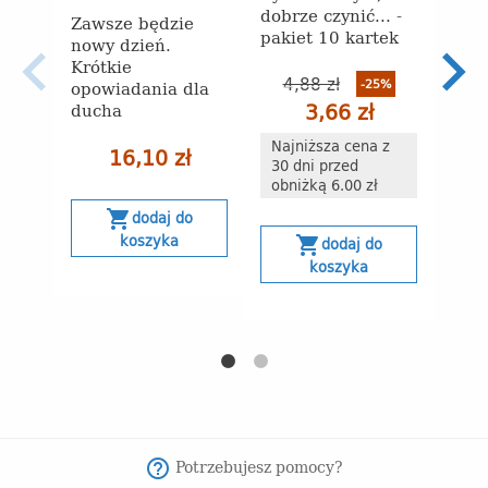
dobrze czynić... -
Zawsze będzie
9 dn
pakiet 10 kartek
nowy dzień.
Domi
Krótkie
4,88 zł
-25%
opowiadania dla
5
3,66 zł
ducha
Najniższa cena z
16,10 zł
Naj
30 dni przed
30 
obniżką 6.00 zł
obn
shopping_cart
dodaj do
koszyka
shopping_cart
dodaj do
s
koszyka
Potrzebujesz pomocy?
help_outline