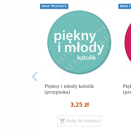
BRAK PRODUKTU
BRAK 
Piękny i młody katolik
Pię
(przypinka)
(pr
3,25 zł
shopping_cart
dodaj do koszyka