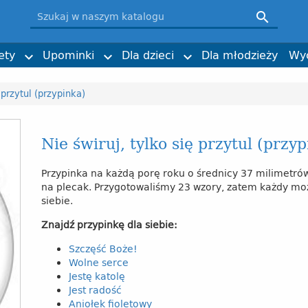
łogosławieni
magała SDB
Ksiądz Bosko i jego dzieło
Klaudia Mizerska (ilustracje)

, wspomnienia i świadectwa
n Pruś SDB
Rodzina salezjańska w Polsce
Kinga Sibilska
i nabożeństwa
lakaty
ecka
Furdyna SDB
Historia
Obrazki i zakładki
Imieniny, urodziny
ks. Adam Cieślak SDB
ety
Upominki
Dla dzieci
Dla młodzieży
Wy



 przytul (przypinka)
Nie świruj, tylko się przytul (przy
Przypinka na każdą porę roku o średnicy 37 milimetrów
na plecak. Przygotowaliśmy 23 wzory, zatem każdy moż
siebie.
Znajdź przypinkę dla siebie:
Szczęść Boże!
Wolne serce
Jestę katolę
Jest radość
Aniołek fioletowy