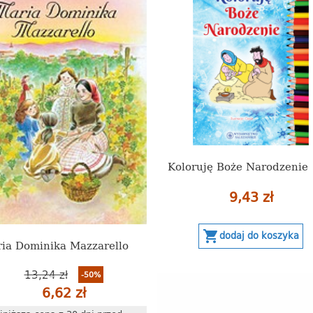
Koloruję Boże Narodzenie
9,43 zł
shopping_cart
dodaj do koszyka
ia Dominika Mazzarello
13,24 zł
-50%
6,62 zł