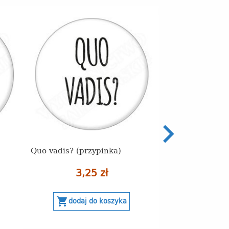
BRAK PRODUKTU
Quo vadis? (przypinka)
Krzyżyk na dro
3,25 zł
3,2
shopping_cart
shopping_cart
dodaj do koszyka
dodaj 
Brak p