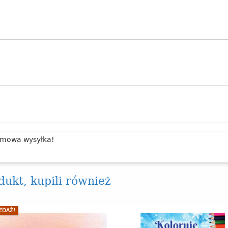
mowa wysyłka!
odukt, kupili również
EDAŻ!