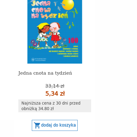
Jedna cnota na tydzień
33,14 zł
5,34 zł
Najniższa cena z 30 dni przed
obniżką 34.80 zł
shopping_cart
dodaj do koszyka