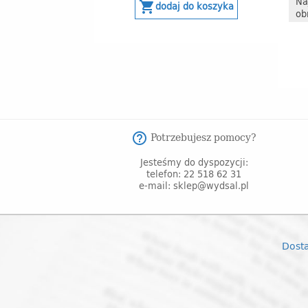
Na
shopping_cart
dodaj do koszyka
ob
Potrzebujesz pomocy?
help_outline
Jesteśmy do dyspozycji:
telefon: 22 518 62 31
e-mail: sklep@wydsal.pl
Dost