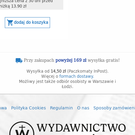
jniższa cena z 30 dni przed
niżką 13.90 zł
shopping_cart
dodaj do koszyka
Przy zakupach
powyżej 169 zł
wysyłka gratis!
local_shipping
Wysyłka od
14,50 zł
(Paczkomaty InPost).
Więcej o
formach dostawy.
Możliwy jest także odbiór osobisty w Warszawie i
Łodzi.
awa
Polityka Cookies
Regulamin
O nas
Sposoby zamówien