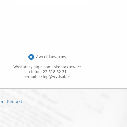
Zwrot towarów
cancel
Wystarczy się z nami skontaktować:
telefon: 22 518 62 31
e-mail: sklep@wydsal.pl
ia
Kontakt