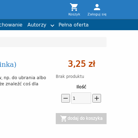

person
komiks
Daria Laura Gargała
Wiara
Joshtrom Isaac Kureethadam
Koszyk
Zaloguj się
Nagrody
Torby z przesłaniem
chowanie
Autorzy
Pełna oferta

3,25 zł
pinka)
Brak produktu
, np. do ubrania albo
e znaleźć coś dla
Ilość
remove
add
shopping_cart
dodaj do koszyka