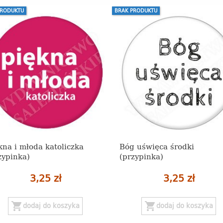
PRODUKTU
BRAK PRODUKTU
kna i młoda katoliczka
Bóg uświęca środki
zypinka)
(przypinka)
3,25 zł
3,25 zł
shopping_cart
shopping_cart
dodaj do koszyka
dodaj do koszyka