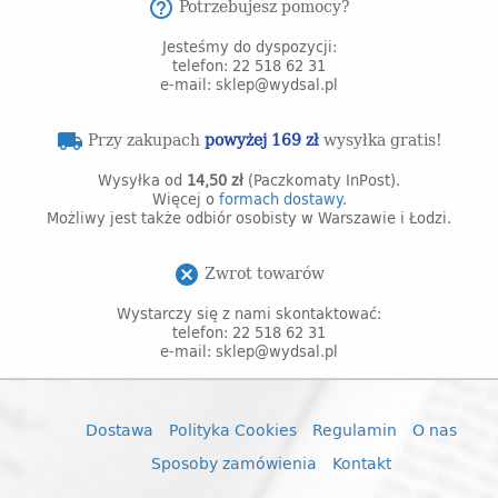
Potrzebujesz pomocy?
help_outline
Jesteśmy do dyspozycji:
telefon: 22 518 62 31
e-mail: sklep@wydsal.pl
Przy zakupach
powyżej 169 zł
wysyłka gratis!
local_shipping
Wysyłka od
14,50 zł
(Paczkomaty InPost).
Więcej o
formach dostawy.
Możliwy jest także odbiór osobisty w Warszawie i Łodzi.
Zwrot towarów
cancel
Wystarczy się z nami skontaktować:
telefon: 22 518 62 31
e-mail: sklep@wydsal.pl
Dostawa
Polityka Cookies
Regulamin
O nas
Sposoby zamówienia
Kontakt