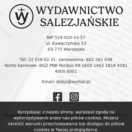
NIP 524-010-33-57
ul. Kawęczyńska 53
03-775 Warszawa
Tel: 22 518 62 31; zamówienia: 602 261 438
Konto bankowe: BGŻ PNB Paribas 89 1600 1462 1818 4581
4000 0001
Email: sklep@wydsal.pl
Wydawnictw
Wydawnic
Salezjańskie
Salezjańs
Korzystając z naszej strony, wyrażasz zgodę na
Korzystanie ze strony Wydsal.pl oznacza akceptację
regulaminu
wykorzystywanie przez nas plików cookies. Możesz
oraz
polityki cookies
.
na
na
określić warunki przechowywania lub dostępu do plików
cookies w Twojej przeglądarce.