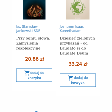
ks. Stanisław
Joshtrom Isaac
Jankowski SDB
Kureethadam
Przy ogniu słowa.
Dziesięć zielonych
Zamyślenia
przykazań - od
rekolekcyjne
Laudato si do
Laudate Deum
20,86 zł
33,24 zł
shopping_cart
dodaj do
shopping_cart
dodaj do
koszyka
koszyka