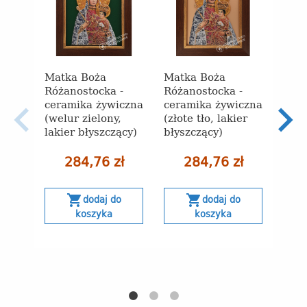
Matka Boża
Matka Boża
Mat
Różanostocka -
Różanostocka -
Róża
ceramika żywiczna
ceramika żywiczna
cera
(welur zielony,
(złote tło, lakier
(wel
lakier błyszczący)
błyszczący)
laki
284,76 zł
284,76 zł
shopping_cart
shopping_cart
s
dodaj do
dodaj do
koszyka
koszyka