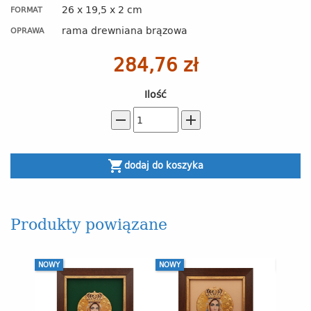
26 x 19,5 x 2 cm
FORMAT
rama drewniana brązowa
OPRAWA
284,76 zł
Ilość
remove
add
shopping_cart
dodaj do koszyka
Produkty powiązane
NOWY
NOWY
NOWY