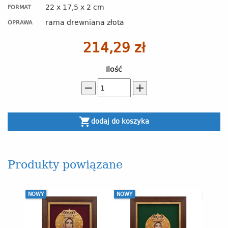
22 x 17,5 x 2 cm
FORMAT
rama drewniana złota
OPRAWA
214,29 zł
Ilość
remove
add
shopping_cart
dodaj do koszyka
Produkty powiązane
NOWY
NOWY
NOWY