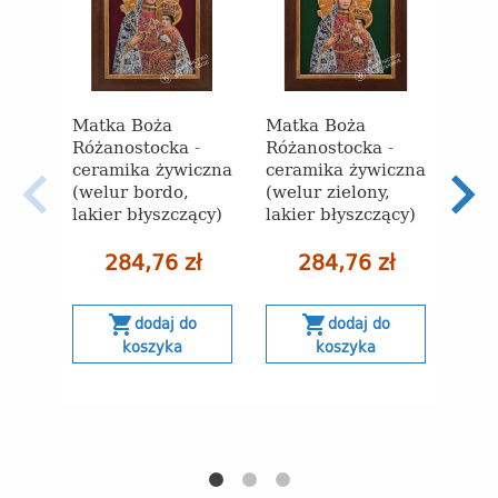
Matka Boża
Matka Boża
Mat
Różanostocka -
Różanostocka -
Róża
ceramika żywiczna
ceramika żywiczna
cera
(welur bordo,
(welur zielony,
(złot
lakier błyszczący)
lakier błyszczący)
błys
284,76 zł
284,76 zł
shopping_cart
shopping_cart
s
dodaj do
dodaj do
koszyka
koszyka