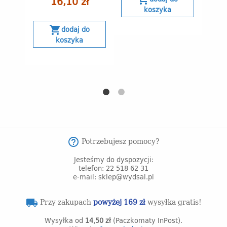
16,10 zł
koszyka
shopping_cart
dodaj do
koszyka
Potrzebujesz pomocy?
help_outline
Jesteśmy do dyspozycji:
telefon: 22 518 62 31
e-mail: sklep@wydsal.pl
Przy zakupach
powyżej 169 zł
wysyłka gratis!
local_shipping
Wysyłka od
14,50 zł
(Paczkomaty InPost).