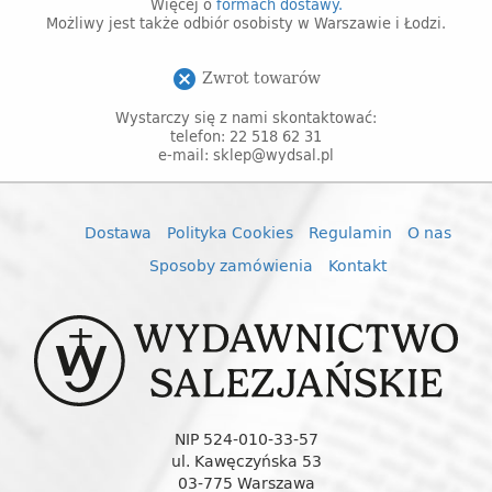
Więcej o
formach dostawy.
Możliwy jest także odbiór osobisty w Warszawie i Łodzi.
Zwrot towarów
cancel
Wystarczy się z nami skontaktować:
telefon: 22 518 62 31
e-mail: sklep@wydsal.pl
Dostawa
Polityka Cookies
Regulamin
O nas
Sposoby zamówienia
Kontakt
NIP 524-010-33-57
ul. Kawęczyńska 53
03-775 Warszawa