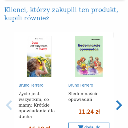
Klienci, którzy zakupili ten produkt,
kupili również
NOWY
Sale
Bruno Ferrero
Bruno Ferrero
życi
Życie jest
Siedemnaście
ser
wszystkim, co
opowiadań
mamy. Krótkie
opowiadania dla
11,24 zł
ducha
s
shopping_cart
dodaj do