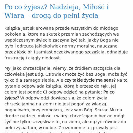
Po co żyjesz? Nadzieja, Miłość i
Wiara – drogą do pełni życia
Książka jest skierowana przede wszystkim do młodego
pokolenia, które na skutek przemian zachodzących we
współczesnym świecie zaczyna żyć tak, jakby Boga nie
było i odrzuca jakiekolwiek normy moralne, nauczane
przez Kościół. I zamiast oczekiwanego szczęścia, odnajduje
frustrację i ciągły niedosyt.
My, jako chrześcijanie, wiemy, że źródłem szczęścia dla
człowieka jest Bóg. Człowiek może żyć bez Boga, może żyć
tylko dla samego siebie. Ale
czy takie życie ma sens?
Na to
pytanie odpowiada książka, którą bierzesz do ręki. Jej
celem jest pomóc Ci odpowiedzieć na pytanie:
Po co
żyjesz?
W odpowiedzi dowiesz się, że celem życia
chrześcijanina na ziemi nie jest pogoń za władzą,
bogactwem, przyjemnością, lecz sam Bóg. Służąc Mu na
drodze nadziei, miłości i wiary, chrześcijanin będzie mógł
żyć nie tylko szczęśliwie tu, na ziemi, ale dążyć również do
pełni życia tam, w niebie. Zrozumienie tej prawdy jest