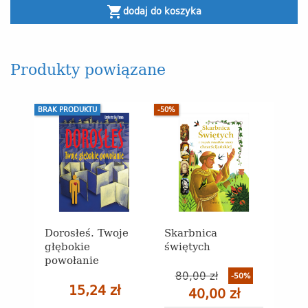
shopping_cart
dodaj do koszyka
Produkty powiązane
BRAK PRODUKTU
-50%
Dorosłeś. Twoje
Skarbnica
głębokie
świętych
powołanie
80,00 zł
-50%
15,24 zł
40,00 zł