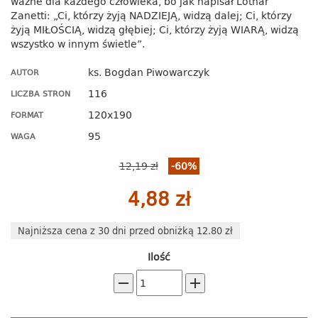
ważne dla każdego człowieka, bo jak napisał Lothar
Zanetti: „Ci, którzy żyją NADZIEJĄ, widzą dalej; Ci, którzy
żyją MIŁOŚCIĄ, widzą głębiej; Ci, którzy żyją WIARĄ, widzą
wszystko w innym świetle”.
ks. Bogdan Piwowarczyk
AUTOR
116
LICZBA STRON
120x190
FORMAT
95
WAGA
12,19 zł
-60%
4,88 zł
Najniższa cena z 30 dni przed obniżką 12.80 zł
Ilość
remove
add