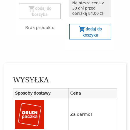
Najniższa cena z
30 dni przed
shopping_cart
dodaj do
obniżką 84.00 zł
koszyka
Brak produktu
shopping_cart
dodaj do
koszyka
WYSYŁKA
Sposoby dostawy
Cena
Za darmo!