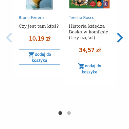
Najp
Bruno Ferrero
Teresio Bosco
okaz
Czy jest tam ktoś?
Historia księdza
paki
Bosko w komiksie
(trzy części)
10,19 zł
4
34,57 zł
shopping_cart
dodaj do
Naj
koszyka
30 
shopping_cart
dodaj do
obn
koszyka
s