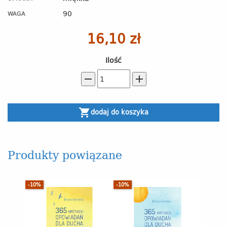
90
WAGA
16,10 zł
Ilość
remove
add
shopping_cart
dodaj do koszyka
Produkty powiązane
-10%
-10%