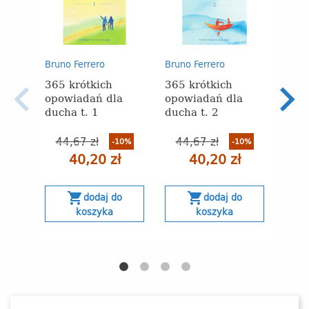
Bruno Ferrero
Bruno Ferrero
Bruno
365 krótkich
365 krótkich
Życi
opowiadań dla
opowiadań dla
jutr
ducha t. 1
ducha t. 2
44,67 zł
44,67 zł
-10%
-10%
40,20 zł
40,20 zł
s
shopping_cart
shopping_cart
dodaj do
dodaj do
koszyka
koszyka