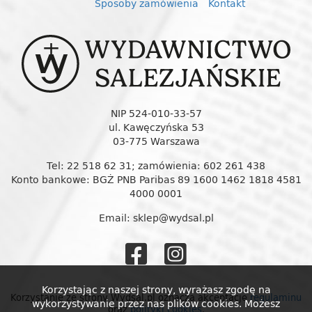
Sposoby zamówienia
Kontakt
NIP 524-010-33-57
ul. Kawęczyńska 53
03-775 Warszawa
Tel: 22 518 62 31; zamówienia: 602 261 438
Konto bankowe: BGŻ PNB Paribas 89 1600 1462 1818 4581
4000 0001
Email: sklep@wydsal.pl
Wydawnictw
Wydawnic
Salezjańskie
Salezjańs
Korzystając z naszej strony, wyrażasz zgodę na
Korzystanie ze strony Wydsal.pl oznacza akceptację
regulaminu
wykorzystywanie przez nas plików cookies. Możesz
oraz
polityki cookies
.