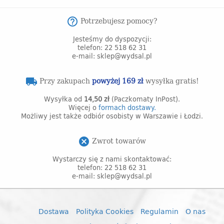
Potrzebujesz pomocy?
help_outline
Jesteśmy do dyspozycji:
telefon: 22 518 62 31
e-mail: sklep@wydsal.pl
Przy zakupach
powyżej 169 zł
wysyłka gratis!
local_shipping
Wysyłka od
14,50 zł
(Paczkomaty InPost).
Więcej o
formach dostawy.
Możliwy jest także odbiór osobisty w Warszawie i Łodzi.
Zwrot towarów
cancel
Wystarczy się z nami skontaktować:
telefon: 22 518 62 31
e-mail: sklep@wydsal.pl
Dostawa
Polityka Cookies
Regulamin
O nas