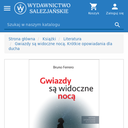
Toggle

person
menu
navigation
Koszyk
Zaloguj się

Strona główna
Książki
Literatura
Gwiazdy są widoczne nocą. Krótkie opowiadania dla
ducha