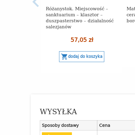
Różanystok. Miejscowość –
Mat
sanktuarium – klasztor –
cer
duszpasterstwo – działalność
bor
salezjanów
57,05 zł
shopping_cart
dodaj do koszyka
WYSYŁKA
Sposoby dostawy
Cena