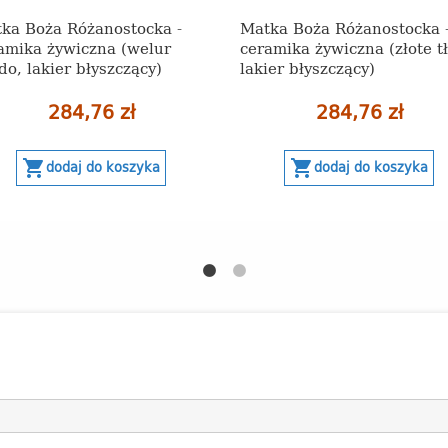
ka Boża Różanostocka -
Matka Boża Różanostocka 
amika żywiczna (welur
ceramika żywiczna (złote tł
do, lakier błyszczący)
lakier błyszczący)
284,76 zł
284,76 zł
shopping_cart
shopping_cart
dodaj do koszyka
dodaj do koszyka