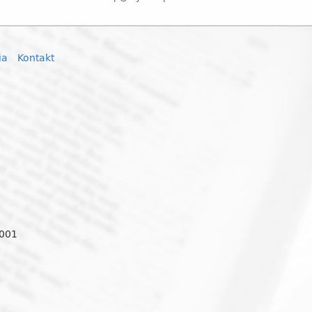
ia
Kontakt
0001
o
two