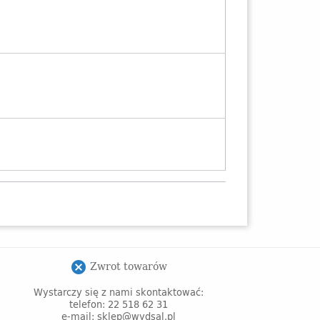
Zwrot towarów
cancel
Wystarczy się z nami skontaktować:
telefon: 22 518 62 31
e-mail: sklep@wydsal.pl