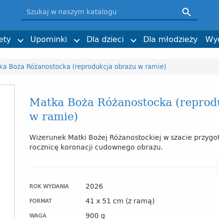
łogosławieni
magała SDB
Ksiądz Bosko i jego dzieło
Klaudia Mizerska (ilustracje)

, wspomnienia i świadectwa
n Pruś SDB
Rodzina salezjańska w Polsce
Kinga Sibilska
i nabożeństwa
lakaty
ecka
Furdyna SDB
Historia
Obrazki i zakładki
Imieniny, urodziny
ks. Adam Cieślak SDB
ety
Upominki
Dla dzieci
Dla młodzieży
Wy



ka Boża Różanostocka (reprodukcja obrazu w ramie)
Matka Boża Różanostocka (reprod
w ramie)
Wizerunek Matki Bożej Różanostockiej w szacie przygo
rocznicę koronacji cudownego obrazu.
2026
ROK WYDANIA
41 x 51 cm (z ramą)
FORMAT
900 g
WAGA