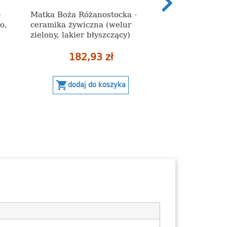
-
Matka Boża Różanostocka -
Matka Boża Róż
o,
ceramika żywiczna (welur
ceramika żywicz
zielony, lakier błyszczący)
lakier błyszcząc
182,93 zł
214,
shopping_cart
shopping_cart
dodaj do koszyka
dodaj 
Ostatnie sztu