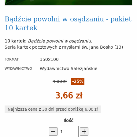
Bądźcie powolni w osądzaniu - pakiet
10 kartek
10 kartek:
Bądźcie powolni w osądzaniu.
Seria kartek pocztowych z myślami św. Jana Bosko (13)
150x100
FORMAT
Wydawnictwo Salezjańskie
WYDAWNICTWO
4,88 zł
-25%
3,66 zł
Najniższa cena z 30 dni przed obniżką 6.00 zł
Ilość
remove
add