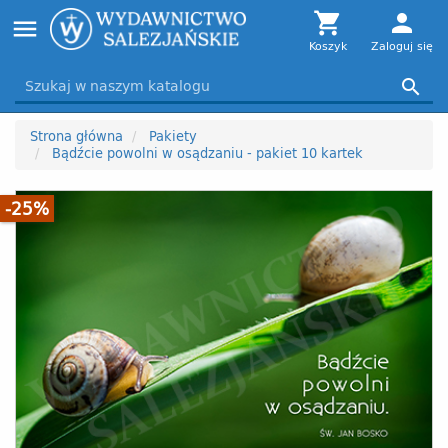
Toggle

person
menu
navigation
Koszyk
Zaloguj się

Strona główna
Pakiety
Bądźcie powolni w osądzaniu - pakiet 10 kartek
-25%