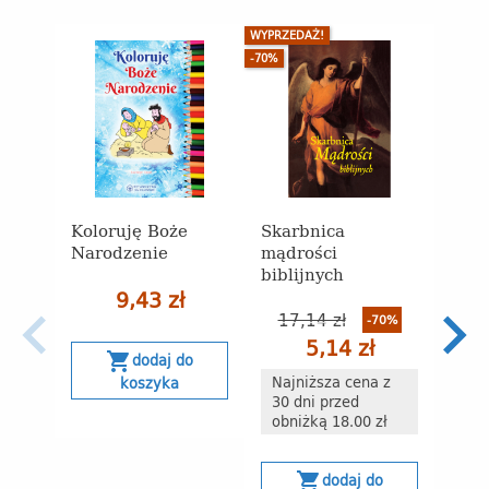
WYPRZEDAŻ!
-70%
Koloruję Boże
Skarbnica
Narodzenie
mądrości
biblijnych
9,43 zł
Świę
17,14 zł
-70%
Savi
5,14 zł
kont
shopping_cart
dodaj do
modl
Najniższa cena z
koszyka
przy
30 dni przed
naśl
obniżką 18.00 zł
(Kar
shopping_cart
dodaj do