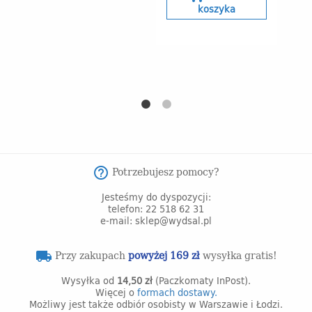
koszyka
s
Potrzebujesz pomocy?
help_outline
Jesteśmy do dyspozycji:
telefon: 22 518 62 31
e-mail: sklep@wydsal.pl
Przy zakupach
powyżej 169 zł
wysyłka gratis!
local_shipping
Wysyłka od
14,50 zł
(Paczkomaty InPost).
Więcej o
formach dostawy.
Możliwy jest także odbiór osobisty w Warszawie i Łodzi.