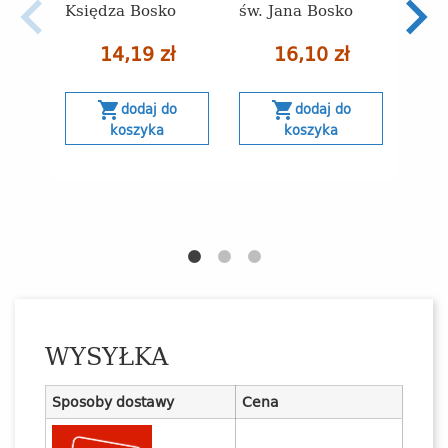
Księdza Bosko
św. Jana Bosko
peda
Podr
akad
14,19 zł
16,10 zł
shopping_cart
shopping_cart
dodaj do
dodaj do
koszyka
koszyka
s
WYSYŁKA
Sposoby dostawy
Cena