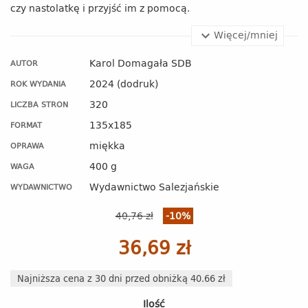
czy nastolatkę i przyjść im z pomocą.
Więcej/mniej
Karol Domagała SDB
AUTOR
2024 (dodruk)
ROK WYDANIA
320
LICZBA STRON
135x185
FORMAT
miękka
OPRAWA
400 g
WAGA
Wydawnictwo Salezjańskie
WYDAWNICTWO
40,76 zł
-10%
36,69 zł
Najniższa cena z 30 dni przed obniżką 40.66 zł
Ilość