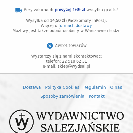
Przy zakupach
powyżej 169 zł
wysyłka gratis!
local_shipping
Wysyłka od
14,50 zł
(Paczkomaty InPost).
Więcej o
formach dostawy.
Możliwy jest także odbiór osobisty w Warszawie i Łodzi.
Zwrot towarów
cancel
Wystarczy się z nami skontaktować:
telefon: 22 518 62 31
e-mail: sklep@wydsal.pl
Dostawa
Polityka Cookies
Regulamin
O nas
Sposoby zamówienia
Kontakt