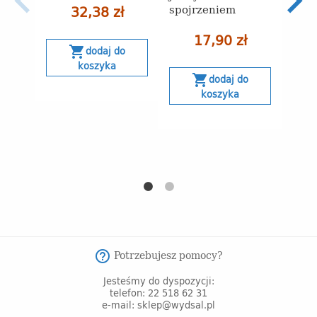
spojrzeniem
32,38 zł
26
17,90 zł
shopping_cart
dodaj do
Naj
30 
koszyka
obn
shopping_cart
dodaj do
koszyka
s
Potrzebujesz pomocy?
help_outline
Jesteśmy do dyspozycji:
telefon: 22 518 62 31
e-mail: sklep@wydsal.pl