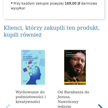
*
Przy każdym zakupie powyżej
169,00 zł
darmowa
wysyłka!
Klienci, którzy zakupili ten produkt,
kupili również
-70%
Wychowanie do
Od Barabasza do
Rodz
podmiotowości i
Jezusa.
Kośc
kreatywności
Nawrócony
i di
jednym