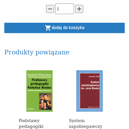
remove
add
shopping_cart
dodaj do koszyka
Produkty powiązane
Podstawy
System
Pod
pedagogiki
zapobiegawczy
wspó