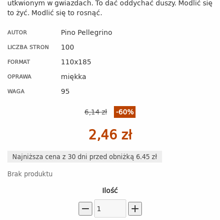
utkwionym w gwiazdach. To dać oddychać duszy. Modlić się
to żyć. Modlić się to rosnąć.
Pino Pellegrino
AUTOR
100
LICZBA STRON
110x185
FORMAT
miękka
OPRAWA
95
WAGA
6,14 zł
-60%
2,46 zł
Najniższa cena z 30 dni przed obniżką 6.45 zł
Brak produktu
Ilość
remove
add