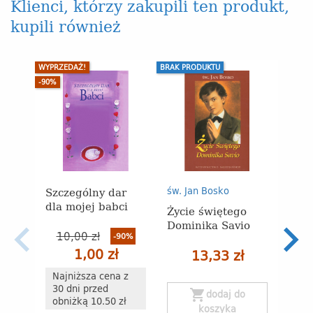
Klienci, którzy zakupili ten produkt,
kupili również
WYPRZEDAŻ!
BRAK PRODUKTU
-90%
Szczególny dar
św. Jan Bosko
Wojci
dla mojej babci
Życie świętego
Moc
Dominika Savio
się 
10,00 zł
-90%
Rozw
1,00 zł
krzy
13,33 zł
czas
Najniższa cena z
koro
30 dni przed
shopping_cart
dodaj do
obniżką 10.50 zł
koszyka