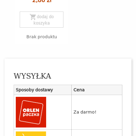
shopping_cart
dodaj do
koszyka
Brak produktu
WYSYŁKA
Sposoby dostawy
Cena
Za darmo!