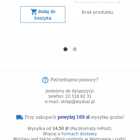
shopping_cart
dodaj do
Brak produktu
s
koszyka
Potrzebujesz pomocy?
help_outline
Jesteśmy do dyspozycji:
telefon: 22 518 62 31
e-mail: sklep@wydsal.pl
Przy zakupach
powyżej 169 zł
wysyłka gratis!
local_shipping
Wysyłka od
14,50 zł
(Paczkomaty InPost).
Więcej o
formach dostawy.
Możliwy jest także odbiór osobisty w Warszawie i Łodzi.