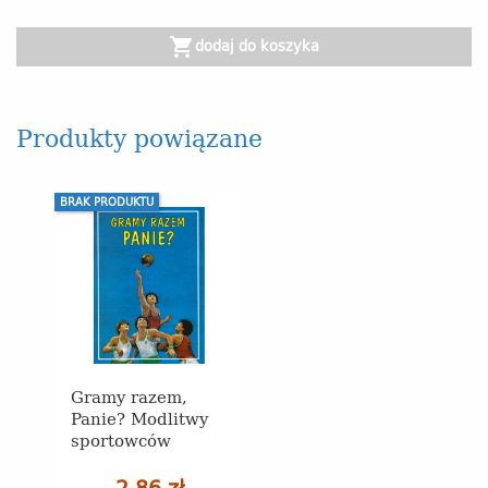
shopping_cart
dodaj do koszyka
Produkty powiązane
BRAK PRODUKTU
Gramy razem,
Panie? Modlitwy
sportowców
2,86 zł