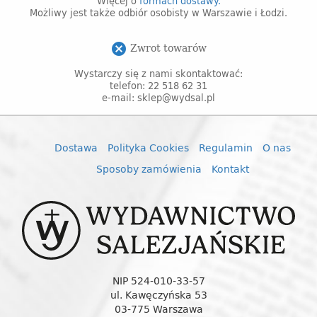
Więcej o
formach dostawy.
Możliwy jest także odbiór osobisty w Warszawie i Łodzi.
Zwrot towarów
cancel
Wystarczy się z nami skontaktować:
telefon: 22 518 62 31
e-mail: sklep@wydsal.pl
Dostawa
Polityka Cookies
Regulamin
O nas
Sposoby zamówienia
Kontakt
NIP 524-010-33-57
ul. Kawęczyńska 53
03-775 Warszawa