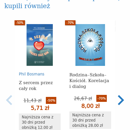
kupili również
-50%
-70%
WYPRZE
-60%
Rodzina–Szkoła–
Nast
Phil Bosmans
Kościół. Korelacja
zwie
Z sercem przez
i dialog
i du
cały rok
wspó
młod
26,67 zł
-70%
11,43 zł
-50%
8,00 zł
5,71 zł
8
Najniższa cena z
Najniższa cena z
30 dni przed
30 dni przed
obniżką 28.00 zł
Naj
obniżką 12.00 zł