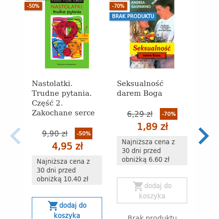
-50%
-70%
BRAK PRODUKTU
Nastolatki.
Seksualność
Taj
Trudne pytania.
darem Boga
ciała
Część 2.
Seks
Zakochane serce
wez
6,29 zł
-70%
spot
1,89 zł
9,90 zł
-50%
Najniższa cena z
10
4,95 zł
30 dni przed
obniżką 6.60 zł
Najniższa cena z
30 dni przed
Naj
obniżką 10.40 zł
30 
shopping_cart
dodaj do
obn
koszyka
shopping_cart
dodaj do
s
koszyka
Brak produktu