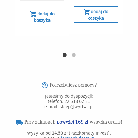
30 
obn
shopping_cart
dodaj do
shopping_cart
dodaj do
koszyka
koszyka
s
Potrzebujesz pomocy?
help_outline
Jesteśmy do dyspozycji:
telefon: 22 518 62 31
e-mail: sklep@wydsal.pl
Przy zakupach
powyżej 169 zł
wysyłka gratis!
local_shipping
Wysyłka od
14,50 zł
(Paczkomaty InPost).