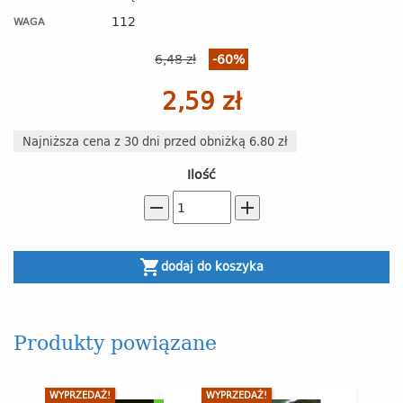
112
WAGA
6,48 zł
-60%
2,59 zł
Najniższa cena z 30 dni przed obniżką 6.80 zł
Ilość
remove
add
shopping_cart
dodaj do koszyka
Produkty powiązane
WYPRZEDAŻ!
WYPRZEDAŻ!
-50%