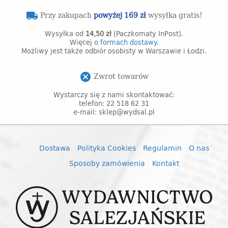
Przy zakupach
powyżej 169 zł
wysyłka gratis!
local_shipping
Wysyłka od
14,50 zł
(Paczkomaty InPost).
Więcej o
formach dostawy.
Możliwy jest także odbiór osobisty w Warszawie i Łodzi.
Zwrot towarów
cancel
Wystarczy się z nami skontaktować:
telefon: 22 518 62 31
e-mail: sklep@wydsal.pl
Dostawa
Polityka Cookies
Regulamin
O nas
Sposoby zamówienia
Kontakt