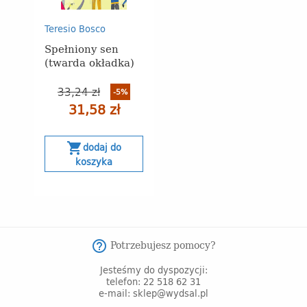
Teresio Bosco
Spełniony sen
(twarda okładka)
33,24 zł
-5%
31,58 zł
shopping_cart
dodaj do
koszyka
Potrzebujesz pomocy?
help_outline
Jesteśmy do dyspozycji:
telefon: 22 518 62 31
e-mail: sklep@wydsal.pl