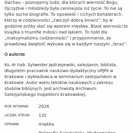
Dachau – poznajemy ludzi, dla których wierność Bogu,
Ojczyźnie i młodzieży była cenniejsza niż życie. To nie są
tylko suche biografie. To opowieść i cichych bohaterach,
którzy w codzienności „ćwiczyli dobrą śmierć”, by w
godzinie próby stać się wzorem męstwa.
Blask wierności
to
książka o triumfie miłości nad lękiem. To hołd dla
„maksymalizmu codzienności” i przypomnienie, że
prawdziwą świętość wykuwa się w każdym naszym „teraz”.
O autorze
Ks. dr hab. Sylwester Jędrzejewski, salezjanin, biblista,
długoletni pracownik naukowo-dydaktyczny UPJPII w
Krakowie i wykładowca w seminarium salezjańskim w
Krakowie. Autor wielu tekstów naukowych z zakresu
studiów biblijnych. Jest archiwistą Archiwum
Salezjańskiego Inspektorii Krakowskiej.
2026
ROK WYDANIA
132
LICZBA STRON
miękka
OPRAWA
Poligrafia Salezjańska, Wydawnictwo