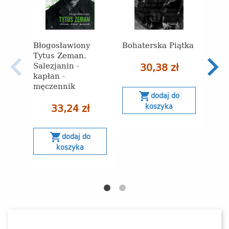
Błogosławiony
Bohaterska Piątka
Wojci
Tytus Zeman.
Błog
Salezjanin -
30,38 zł
Świe
kapłan -
Tow
męczennik
shopping_cart
dodaj do
33,24 zł
koszyka
s
shopping_cart
dodaj do
koszyka