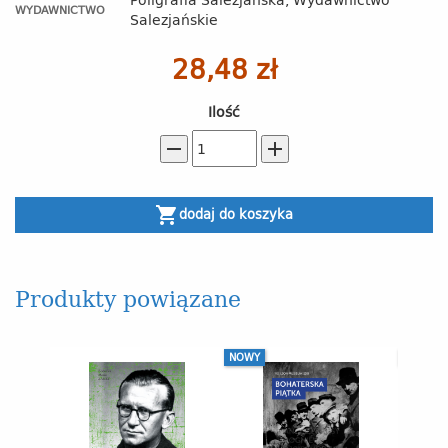
WYDAWNICTWO
Salezjańskie
28,48 zł
Ilość
remove
add
shopping_cart
dodaj do koszyka
Produkty powiązane
NOWY
NOWY