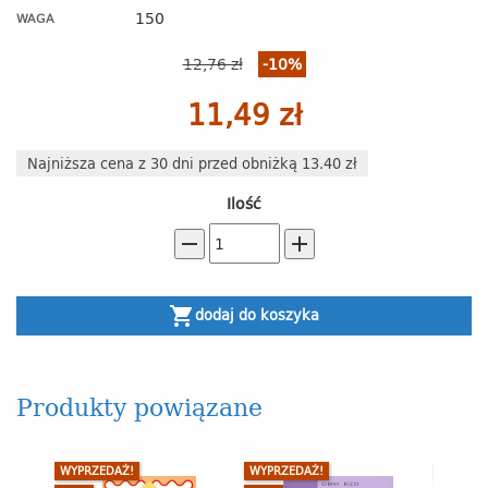
150
WAGA
12,76 zł
-10%
11,49 zł
Najniższa cena z 30 dni przed obniżką 13.40 zł
Ilość
remove
add
shopping_cart
dodaj do koszyka
Produkty powiązane
WYPRZEDAŻ!
WYPRZEDAŻ!
WYPRZE