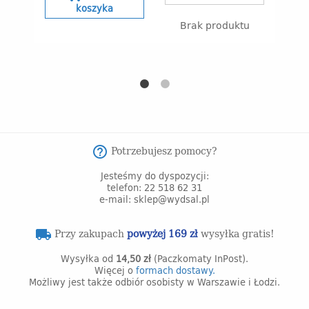
s
koszyka
Brak produktu
B
Potrzebujesz pomocy?
help_outline
Jesteśmy do dyspozycji:
telefon: 22 518 62 31
e-mail: sklep@wydsal.pl
Przy zakupach
powyżej 169 zł
wysyłka gratis!
local_shipping
Wysyłka od
14,50 zł
(Paczkomaty InPost).
Więcej o
formach dostawy.
Możliwy jest także odbiór osobisty w Warszawie i Łodzi.