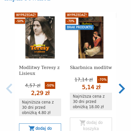
WYPRZEDAŻ!
WYPRZEDAŻ!
BRAK P
-50%
-70%
BRAK PRODUKTU
Modlitwy Teresy z
Skarbnica modlitw
Szcz
Lisieux
taje
któr
17,14 zł
-70%
frust
4,57 zł
-50%
5,14 zł
Podr
2,29 zł
samo
Najniższa cena z
rad
30 dni przed
Najniższa cena z
obniżką 18.00 zł
30 dni przed
obniżką 4.80 zł
shopping_cart
dodaj do
shopping_cart
dodaj do
koszyka