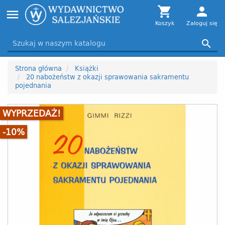
Toggle

person
menu
navigation
Koszyk
Zaloguj się

Strona główna
Książki
20 nabożeństw z okazji sprawowania sakramentu
pojednania
WYPRZEDAŻ!
-10%