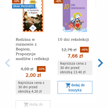
-50%
-40%
-60%
BRAK PRODUKTU
BRAK P
Rodzina w
10 dni rekolekcji
Celt
rozmowie z
Refl
Bogiem.
węd
12,76 zł
-40%
Propozycje
życi
7,66 zł
modlitw i refleksji
Najniższa cena z
16
30 dni przed
4,00 zł
-50%
obniżką 13.40 zł
2,00 zł
Naj
30 
Najniższa cena z
shopping_cart
dodaj do
obn
30 dni przed
koszyka
obniżką 4.20 zł
s
shopping_cart
dodaj do