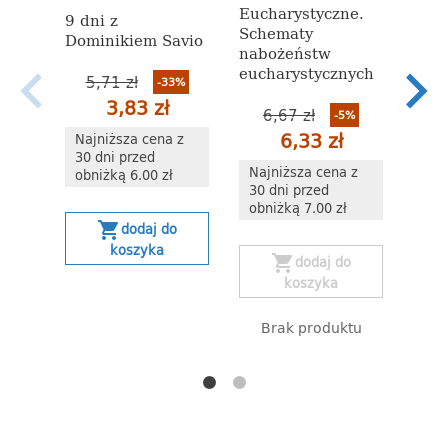
Eucharystyczne.
9 dni z
Hist
Schematy
Dominikiem Savio
nabożeństw
eucharystycznych
5,71 zł
-33%
3,83 zł
6,67 zł
-5%
s
6,33 zł
Najniższa cena z
30 dni przed
Najniższa cena z
obniżką 6.00 zł
B
30 dni przed
obniżką 7.00 zł
shopping_cart
dodaj do
koszyka
shopping_cart
dodaj do
koszyka
Brak produktu