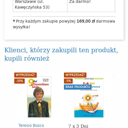
Warszawie (ul.
Za darmo!
Kawęczyńska 53)
*
Przy każdym zakupie powyżej
169,00 zł
darmowa
wysyłka!
Klienci, którzy zakupili ten produkt,
kupili również
WYPRZEDAŻ!
WYPRZEDAŻ!
BRAK P
-33%
-5%
BRAK PRODUKTU
7 x 3 Dni
Teresio Bosco
Bruno