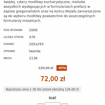
świętej, cztery modlitwy eucharystyczne, melodie
wszystkich występujących w formularzach prefacji w
zapisie gregoriańskim oraz na końcu Mszału zamieszczone
są do wyboru modlitwy powszechne do poszczególnych
formularzy mszalnych.
2006
ROK WYDANIA
476
LICZBA STRON
205x293
FORMAT
twarda
OPRAWA
2136
WAGA
120,00 zł
-40%
72,00 zł
Najniższa cena z 30 dni przed obniżką 126.00 zł
Ilość