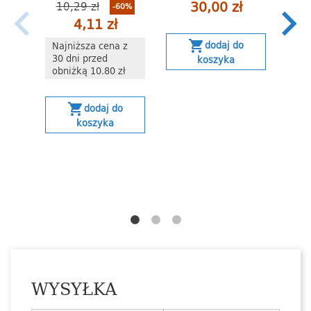
Rodz
30,00 zł
10,29 zł
-60%
Sale
4,11 zł
shopping_cart
dodaj do
Najniższa cena z
40
30 dni przed
koszyka
obniżką 10.80 zł
Naj
30 
shopping_cart
dodaj do
obn
koszyka
s
WYSYŁKA