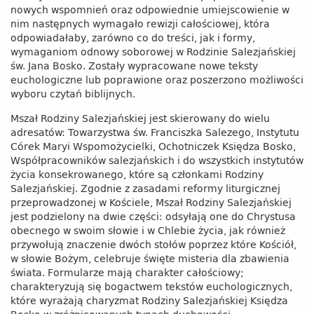
nowych wspomnień oraz odpowiednie umiejscowienie w
nim następnych wymagało rewizji całościowej, która
odpowiadałaby, zarówno co do treści, jak i formy,
wymaganiom odnowy soborowej w Rodzinie Salezjańskiej
św. Jana Bosko. Zostały wypracowane nowe teksty
euchologiczne lub poprawione oraz poszerzono możliwości
wyboru czytań biblijnych.
Mszał Rodziny Salezjańskiej jest skierowany do wielu
adresatów: Towarzystwa św. Franciszka Salezego, Instytutu
Córek Maryi Wspomożycielki, Ochotniczek Księdza Bosko,
Współpracowników salezjańskich i do wszystkich instytutów
życia konsekrowanego, które są członkami Rodziny
Salezjańskiej. Zgodnie z zasadami reformy liturgicznej
przeprowadzonej w Kościele, Mszał Rodziny Salezjańskiej
jest podzielony na dwie części: odsyłają one do Chrystusa
obecnego w swoim słowie i w Chlebie życia, jak również
przywołują znaczenie dwóch stołów poprzez które Kościół,
w słowie Bożym, celebruje święte misteria dla zbawienia
świata. Formularze mają charakter całościowy;
charakteryzują się bogactwem tekstów euchologicznych,
które wyrażają charyzmat Rodziny Salezjańskiej Księdza