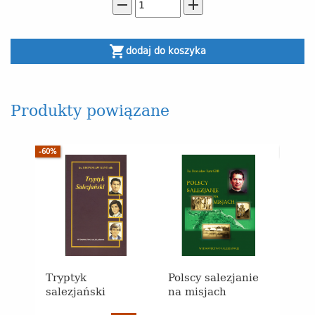
remove
add
shopping_cart
dodaj do koszyka
Produkty powiązane
-60%
-30%
Tryptyk
Polscy salezjanie
Świę
salezjański
na misjach
Błog
Słud