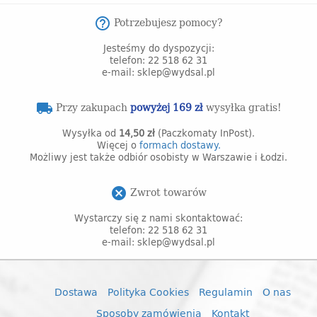
Potrzebujesz pomocy?
help_outline
Jesteśmy do dyspozycji:
telefon: 22 518 62 31
e-mail: sklep@wydsal.pl
Przy zakupach
powyżej 169 zł
wysyłka gratis!
local_shipping
Wysyłka od
14,50 zł
(Paczkomaty InPost).
Więcej o
formach dostawy.
Możliwy jest także odbiór osobisty w Warszawie i Łodzi.
Zwrot towarów
cancel
Wystarczy się z nami skontaktować:
telefon: 22 518 62 31
e-mail: sklep@wydsal.pl
Dostawa
Polityka Cookies
Regulamin
O nas
Sposoby zamówienia
Kontakt