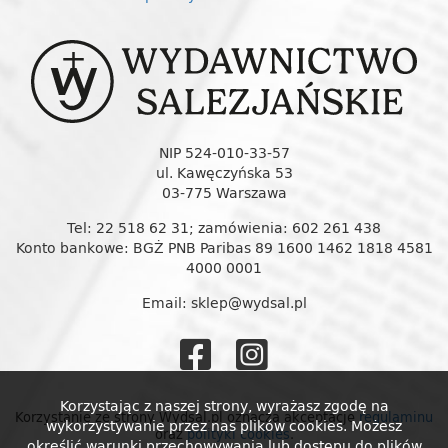
NIP 524-010-33-57
ul. Kawęczyńska 53
03-775 Warszawa
Tel: 22 518 62 31; zamówienia: 602 261 438
Konto bankowe: BGŻ PNB Paribas 89 1600 1462 1818 4581
4000 0001
Email: sklep@wydsal.pl
Wydawnictw
Wydawnic
Salezjańskie
Salezjańs
Korzystając z naszej strony, wyrażasz zgodę na
Korzystanie ze strony Wydsal.pl oznacza akceptację
regulaminu
wykorzystywanie przez nas plików cookies. Możesz
oraz
polityki cookies
.
określić warunki przechowywania lub dostępu do plików