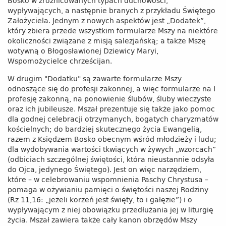
Bosko w zróżnicowanych typach duchowości,
wypływających, a następnie branych z przykładu Świętego
Założyciela. Jednym z nowych aspektów jest „Dodatek”,
który zbiera przede wszystkim formularze Mszy na niektóre
okoliczności związane z misją salezjańską; a także Mszę
wotywną o Błogosławionej Dziewicy Maryi,
Wspomożycielce chrześcijan.
W drugim "Dodatku" są zawarte formularze Mszy
odnoszące się do profesji zakonnej, a więc formularze na I
profesję zakonną, na ponowienie ślubów, śluby wieczyste
oraz ich jubileusze. Mszał prezentuje się także jako pomoc
dla godnej celebracji otrzymanych, bogatych charyzmatów
kościelnych; do bardziej skutecznego życia Ewangelią,
razem z Księdzem Bosko obecnym wśród młodzieży i ludu;
dla wydobywania wartości tkwiących w żywych „wzorcach”
(odbiciach szczególnej świętości, która nieustannie odsyła
do Ojca, jedynego Świętego). Jest on więc narzędziem,
które – w celebrowaniu wspomnienia Paschy Chrystusa –
pomaga w ożywianiu pamięci o świętości naszej Rodziny
(Rz 11,16: „jeżeli korzeń jest święty, to i gałęzie”) i o
wypływającym z niej obowiązku przedłużania jej w liturgię
życia. Mszał zawiera także cały kanon obrzędów Mszy