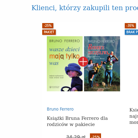
Klienci, którzy zakupili ten pr
-25%
-35%
PAKIET
BRAK 
Ksi
Bruno Ferrero
naj
Książki Bruna Ferrero dla
mor
rodziców w pakiecie
34,29 zł
-25%