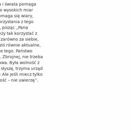
ka i świata pomaga
do wysokich miar
omaga się wiary,
rzystania z tego
 pisząc „Pana
ży tak korzystać z
 zarówno za siebie,
dziś równie aktualne,
ie tego. Państwo
 Zbrojnej, nie trzeba
awa. Była wolność z
 słyszę, trzyma urząd
Ale jeśli miecz tylko
ość – nie uwierzę”.