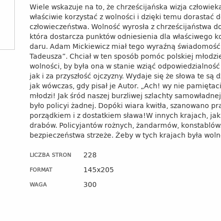
Wiele wskazuje na to, że chrześcijańska wizja człowie
właściwie korzystać z wolności i dzięki temu dorastać 
człowieczeństwa. Wolność wyrosła z chrześcijaństwa d
która dostarcza punktów odniesienia dla właściwego ko
daru. Adam Mickiewicz miał tego wyraźną świadomość,
Tadeusza”. Chciał w ten sposób pomóc polskiej młodzie
wolności, by była ona w stanie wziąć odpowiedzialność
jak i za przyszłość ojczyzny. Wydaje się że słowa te są 
jak wówczas, gdy pisał je Autor. „Ach! wy nie pamiętac
młodzi! Jak śród naszej burzliwej szlachty samowładnej.
było policyi żadnej. Dopóki wiara kwitła, szanowano pr
porządkiem i z dostatkiem sława!W innych krajach, jak
drabów. Policyjantów rożnych, żandarmów, konstablów: 
bezpieczeństwa strzeże. Żeby w tych krajach była woln
228
LICZBA STRON
145x205
FORMAT
300
WAGA