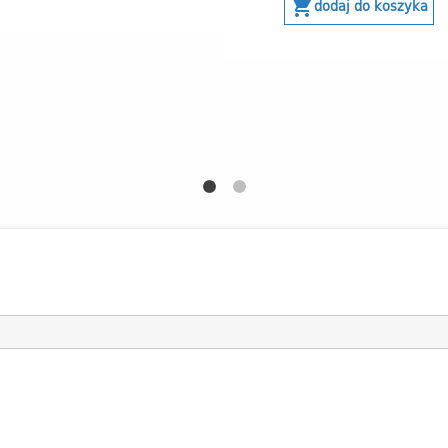
shopping_cart
dodaj do koszyka