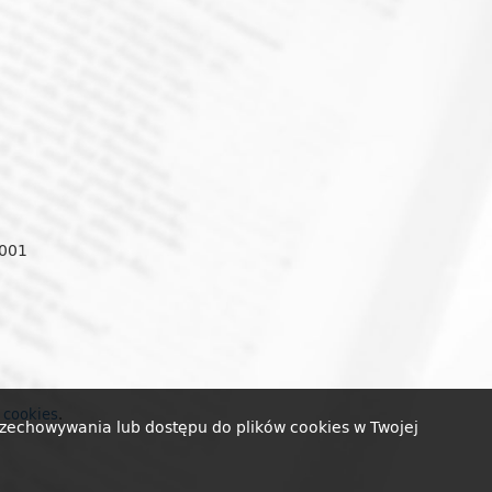
0001
o
two
kie
i cookies
.
przechowywania lub dostępu do plików cookies w Twojej