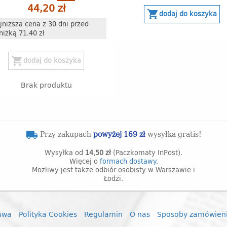
44,20 zł
shopping_cart
dodaj do koszyka
jniższa cena z 30 dni przed
niżką 71.40 zł
shopping_cart
dodaj do koszyka
Brak produktu
Przy zakupach
powyżej 169 zł
wysyłka gratis!
local_shipping
Wysyłka od
14,50 zł
(Paczkomaty InPost).
Więcej o
formach dostawy.
Możliwy jest także odbiór osobisty w Warszawie i
Łodzi.
awa
Polityka Cookies
Regulamin
O nas
Sposoby zamówien