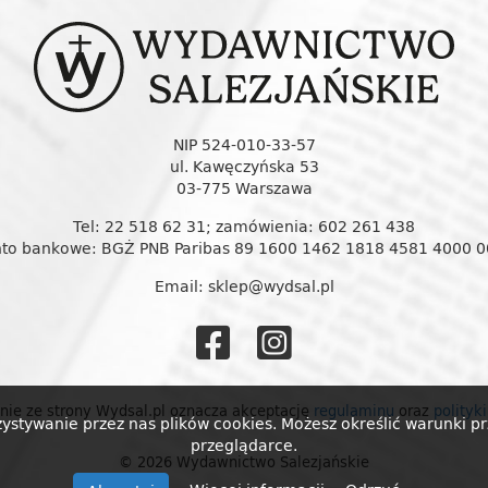
NIP 524-010-33-57
ul. Kawęczyńska 53
03-775 Warszawa
Tel: 22 518 62 31; zamówienia: 602 261 438
to bankowe: BGŻ PNB Paribas 89 1600 1462 1818 4581 4000 
Email: sklep@wydsal.pl
Wydawnictw
Wydawnic
Salezjańskie
Salezjańs
nie ze strony Wydsal.pl oznacza akceptację
regulaminu
oraz
polityk
zystywanie przez nas plików cookies. Możesz określić warunki 
na
na
przeglądarce.
© 2026 Wydawnictwo Salezjańskie