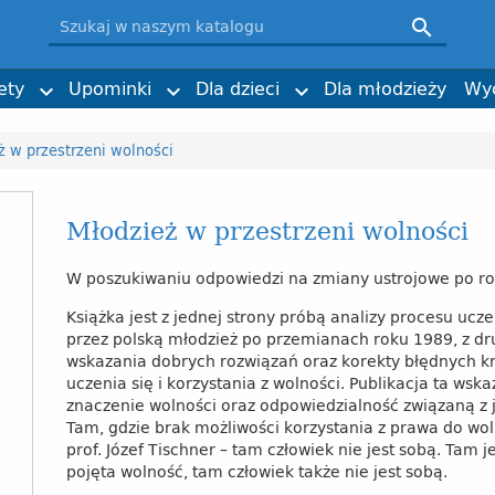
łogosławieni
magała SDB
Ksiądz Bosko i jego dzieło
Klaudia Mizerska (ilustracje)

, wspomnienia i świadectwa
n Pruś SDB
Rodzina salezjańska w Polsce
Kinga Sibilska
i nabożeństwa
lakaty
ecka
Furdyna SDB
Historia
Obrazki i zakładki
Imieniny, urodziny
ks. Adam Cieślak SDB
ety
Upominki
Dla dzieci
Dla młodzieży
Wy



ż w przestrzeni wolności
Młodzież w przestrzeni wolności
W poszukiwaniu odpowiedzi na zmiany ustrojowe po r
Książka jest z jednej strony próbą analizy procesu ucze
przez polską młodzież po przemianach roku 1989, z dr
wskazania dobrych rozwiązań oraz korekty błędnych k
uczenia się i korzystania z wolności. Publikacja ta wsk
znaczenie wolności oraz odpowiedzialność związaną z 
Tam, gdzie brak możliwości korzystania z prawa do wolno
prof. Józef Tischner – tam człowiek nie jest sobą. Tam j
pojęta wolność, tam człowiek także nie jest sobą.