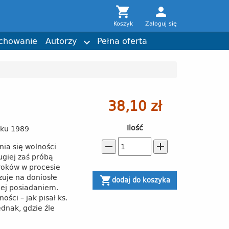

person
komiks
Daria Laura Gargała
Wiara
Joshtrom Isaac Kureethadam
Koszyk
Zaloguj się
Nagrody
Torby z przesłaniem
chowanie
Autorzy
Pełna oferta

38,10 zł
Ilość
oku 1989
remove
add
nia się wolności
ugiej zaś próbą
roków w procesie
azuje na doniosłe
shopping_cart
dodaj do koszyka
jej posiadaniem.
ści – jak pisał ks.
ednak, gdzie źle