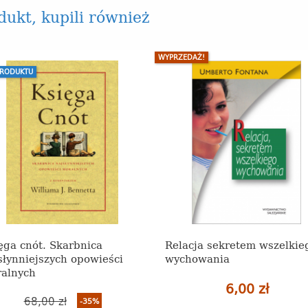
odukt, kupili również
WYPRZEDAŻ!
PRODUKTU
ęga cnót. Skarbnica
Relacja sekretem wszelkie
słynniejszych opowieści
wychowania
alnych
6,00 zł
68,00 zł
-35%