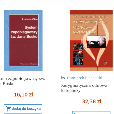
tem zapobiegawczy św.
ks. Franciszek Blachnicki
a Bosko
Kerygmatyczna odnowa
katechezy
16,10 zł
32,38 zł
shopping_cart
dodaj do koszyka