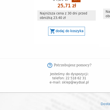
25,71 zł
Na
Najniższa cena z 30 dni przed
ob
obniżką 23.40 zł
shopping_cart
dodaj do koszyka
Potrzebujesz pomocy?
help_outline
Jesteśmy do dyspozycji:
telefon: 22 518 62 31
e-mail: sklep@wydsal.pl
Dost