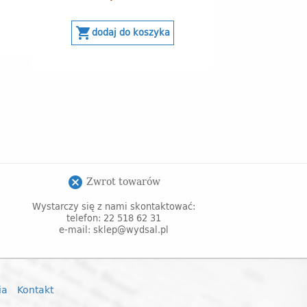
shopping_cart
dodaj do koszyka
Zwrot towarów
cancel
Wystarczy się z nami skontaktować:
telefon: 22 518 62 31
e-mail: sklep@wydsal.pl
ia
Kontakt