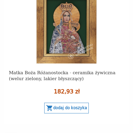
Matka Boża Różanostocka - ceramika żywiczna
(welur zielony, lakier błyszczący)
182,93 zł
shopping_cart
dodaj do koszyka