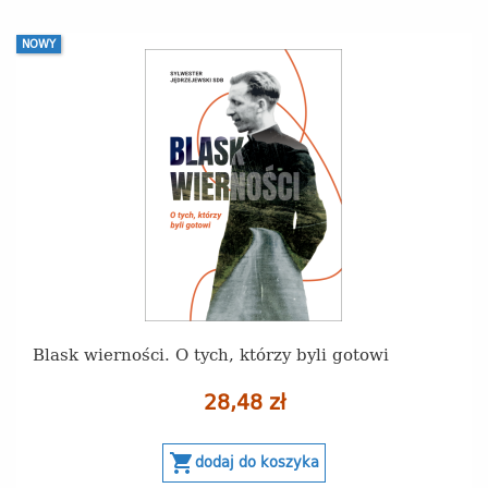
NOWY
Blask wierności. O tych, którzy byli gotowi
28,48 zł
shopping_cart
dodaj do koszyka