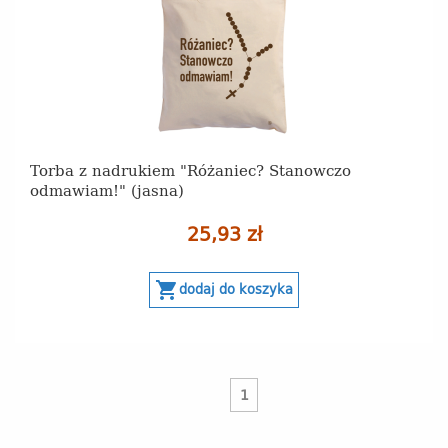
Torba z nadrukiem "Różaniec? Stanowczo
odmawiam!" (jasna)
25,93 zł
shopping_cart
dodaj do koszyka
1