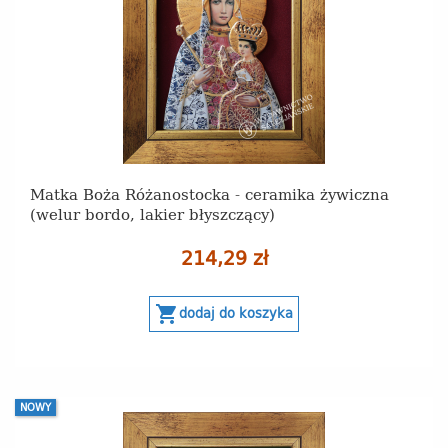
Matka Boża Różanostocka - ceramika żywiczna
(welur bordo, lakier błyszczący)
214,29 zł
shopping_cart
dodaj do koszyka
NOWY