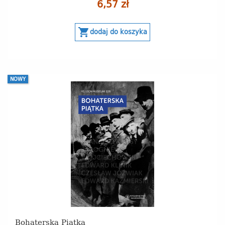
6,57 zł
shopping_cart
dodaj do koszyka
NOWY
Bohaterska Piątka