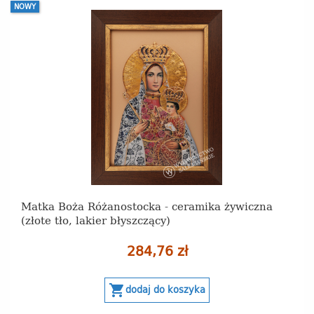
NOWY
Matka Boża Różanostocka - ceramika żywiczna
(złote tło, lakier błyszczący)
284,76 zł
shopping_cart
dodaj do koszyka