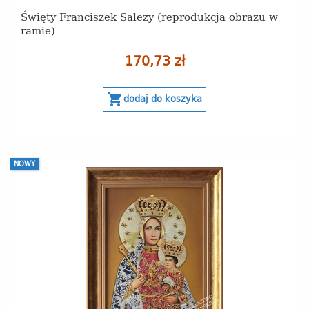
Święty Franciszek Salezy (reprodukcja obrazu w
ramie)
170,73 zł
shopping_cart
dodaj do koszyka
NOWY