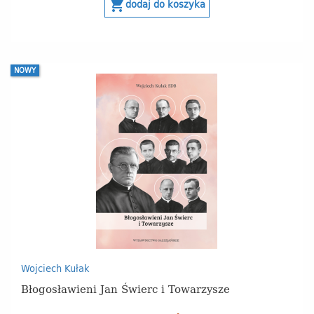
shopping_cart
dodaj do koszyka
NOWY
Wojciech Kułak
Błogosławieni Jan Świerc i Towarzysze