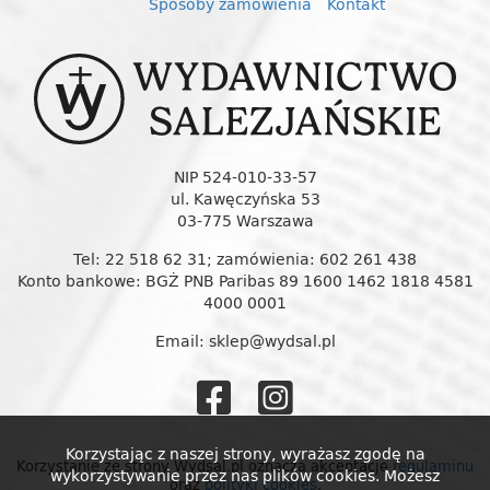
Sposoby zamówienia
Kontakt
NIP 524-010-33-57
ul. Kawęczyńska 53
03-775 Warszawa
Tel: 22 518 62 31; zamówienia: 602 261 438
Konto bankowe: BGŻ PNB Paribas 89 1600 1462 1818 4581
4000 0001
Email: sklep@wydsal.pl
Wydawnictw
Wydawnic
Salezjańskie
Salezjańs
Korzystając z naszej strony, wyrażasz zgodę na
Korzystanie ze strony Wydsal.pl oznacza akceptację
regulaminu
wykorzystywanie przez nas plików cookies. Możesz
oraz
polityki cookies
.