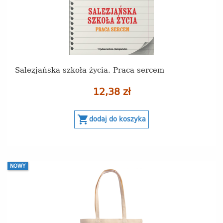
Salezjańska szkoła życia. Praca sercem
12,38 zł
shopping_cart
dodaj do koszyka
NOWY