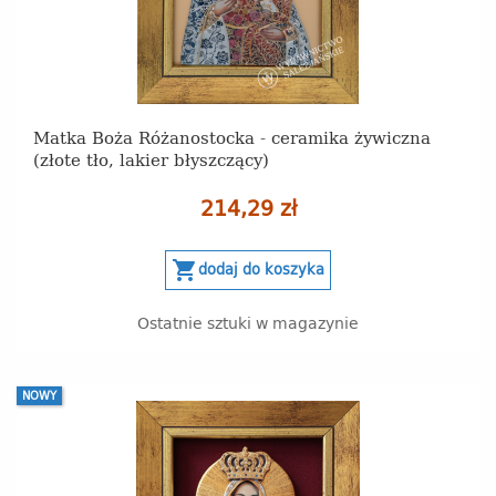
Matka Boża Różanostocka - ceramika żywiczna
(złote tło, lakier błyszczący)
214,29 zł
shopping_cart
dodaj do koszyka
Ostatnie sztuki w magazynie
NOWY