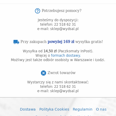
Potrzebujesz pomocy?
help_outline
Jesteśmy do dyspozycji:
telefon: 22 518 62 31
e-mail: sklep@wydsal.pl
Przy zakupach
powyżej 169 zł
wysyłka gratis!
local_shipping
Wysyłka od
14,50 zł
(Paczkomaty InPost).
Więcej o
formach dostawy.
Możliwy jest także odbiór osobisty w Warszawie i Łodzi.
Zwrot towarów
cancel
Wystarczy się z nami skontaktować:
telefon: 22 518 62 31
e-mail: sklep@wydsal.pl
Dostawa
Polityka Cookies
Regulamin
O nas