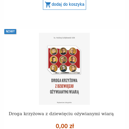
shopping_cart
dodaj do koszyka
NOWY
Droga krzyżowa z dziewięciu ożywianymi wiarą
0,00 zł