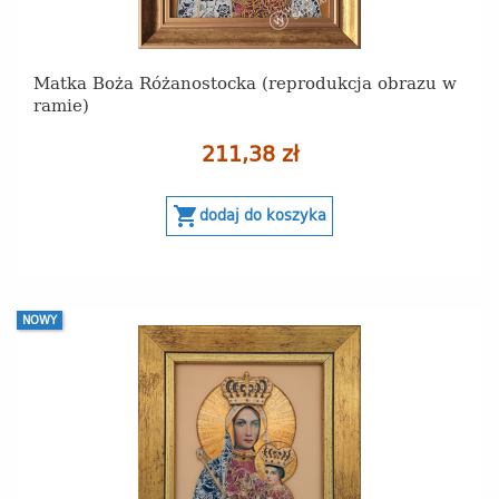
Matka Boża Różanostocka (reprodukcja obrazu w
ramie)
211,38 zł
shopping_cart
dodaj do koszyka
NOWY