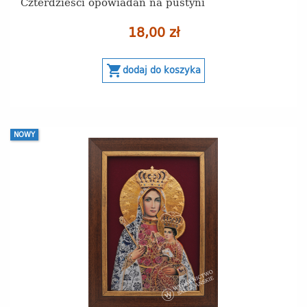
Czterdzieści opowiadań na pustyni
18,00 zł
shopping_cart
dodaj do koszyka
NOWY