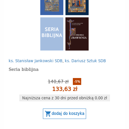
ks. Stanisław Jankowski SDB
,
ks. Dariusz Sztuk SDB
Seria biblijna
140,67 zł
-5%
133,63 zł
Najniższa cena z 30 dni przed obniżką 0.00 zł
shopping_cart
dodaj do koszyka