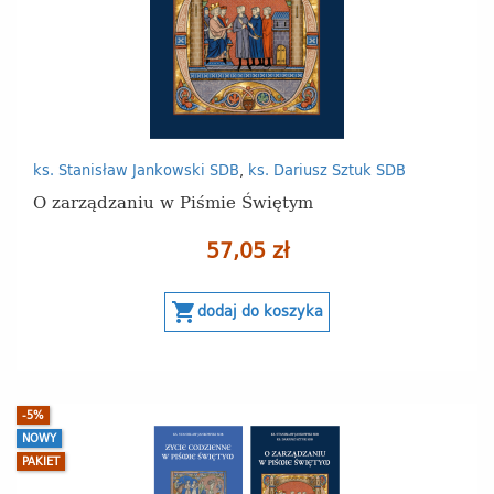
ks. Stanisław Jankowski SDB
,
ks. Dariusz Sztuk SDB
O zarządzaniu w Piśmie Świętym
57,05 zł
shopping_cart
dodaj do koszyka
-5%
NOWY
PAKIET