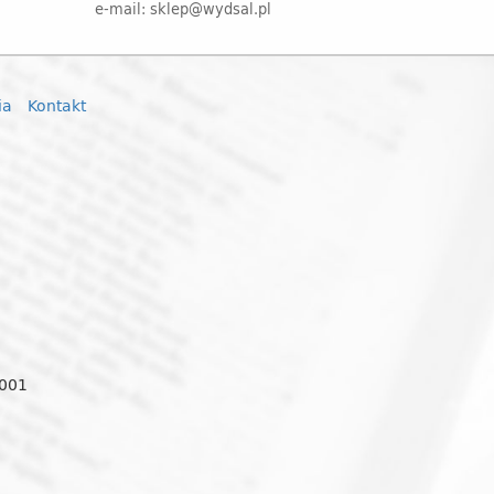
e-mail: sklep@wydsal.pl
ia
Kontakt
0001
o
two