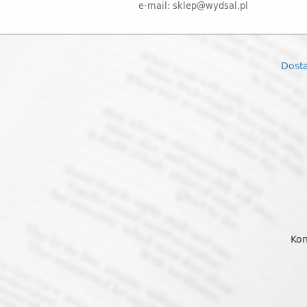
e-mail: sklep@wydsal.pl
Dost
Kon