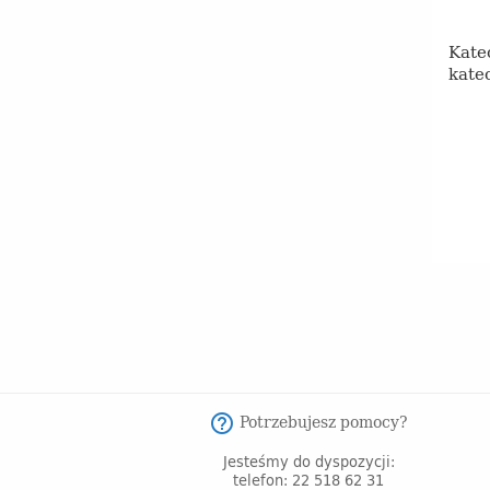
Kate
kate
Potrzebujesz pomocy?
help_outline
Jesteśmy do dyspozycji:
telefon: 22 518 62 31