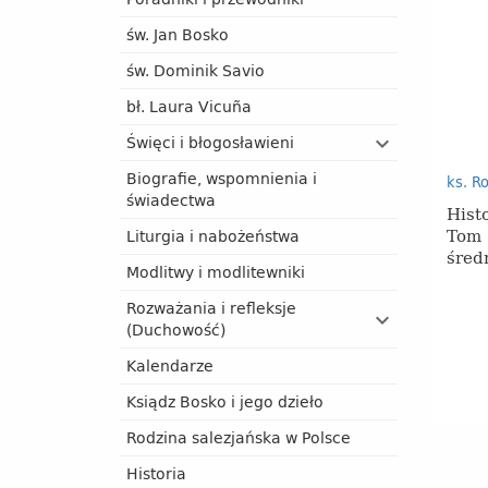
św. Jan Bosko
św. Dominik Savio
bł. Laura Vicuña
Święci i błogosławieni
Biografie, wspomnienia i
ks. R
świadectwa
Hist
Tom 
Liturgia i nabożeństwa
śred
Modlitwy i modlitewniki
Rozważania i refleksje
(Duchowość)
Kalendarze
Ksiądz Bosko i jego dzieło
Rodzina salezjańska w Polsce
Historia