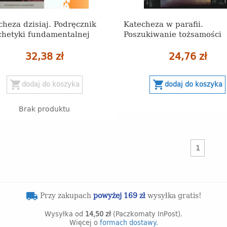
cheza dzisiaj. Podręcznik
Katecheza w parafii.
chetyki fundamentalnej
Poszukiwanie tożsamości
32,38 zł
24,76 zł
shopping_cart
shopping_cart
dodaj do koszyka
dodaj do koszyka
Brak produktu
1
Przy zakupach
powyżej 169 zł
wysyłka gratis!
local_shipping
Wysyłka od
14,50 zł
(Paczkomaty InPost).
Więcej o
formach dostawy.