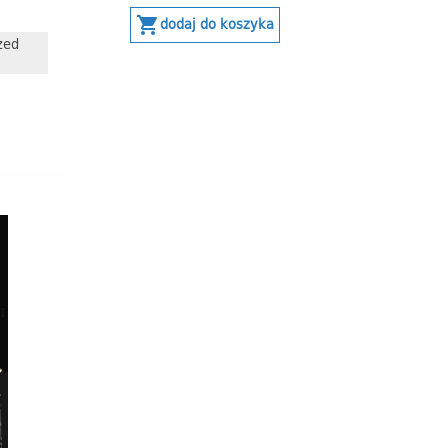
shopping_cart
dodaj do koszyka
zed