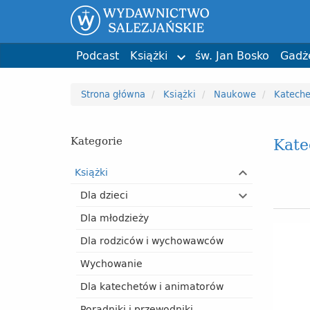
Wychowanie
św. Jan Bosko
Święci i b
Karol Do
Dla katechetów i animatorów
Phil Bosmans
Biografie
ks. Stefa
Poradniki i przewodniki
Przypinki
Dzień Matki
kolorowanka
Bruno Ferrero
Liturgia 
Kartki i p
Dzień Dzi
Tadeusz 
Podcast
Książki
św. Jan Bosko
Gadż

Strona główna
Książki
Naukowe
Katech
Kate
Kategorie
Książki
Dla dzieci
Dla młodzieży
Dla rodziców i wychowawców
Wychowanie
Dla katechetów i animatorów
Poradniki i przewodniki