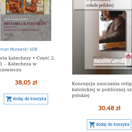
oman Murawski SDB
oria katechezy • Część 2.
1 – Katecheza w
niowieczu
38,05 zł
Koncepcja nauczania relig
katolickiej w publicznej s
polskiej
shopping_cart
dodaj do koszyka
30,48 zł
shopping_cart
dodaj do koszyka