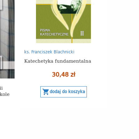
ks. Franciszek Blachnicki
Katechetyka fundamentalna
30,48 zł
ii
shopping_cart
dodaj do koszyka
zkole