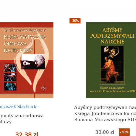
-30%
Abyśmy podtrzymywali nad
ranciszek Blachnicki
Księga Jubileuszowa ku cz
gmatyczna odnowa
Romana Murawskiego SD
chezy
30,00 zł
-30%
32,38 zł