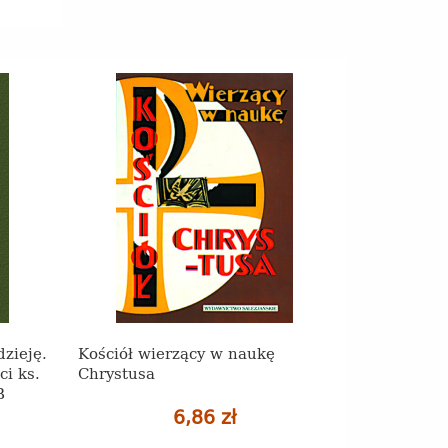
zieję.
Kościół wierzący w naukę
ci ks.
Chrystusa
B
6,86 zł