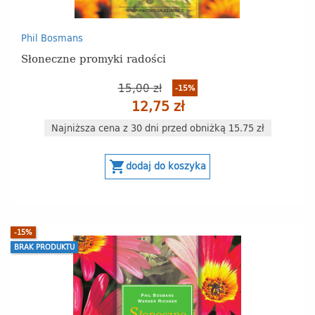
Phil Bosmans
Słoneczne promyki radości
15,00 zł
-15%
12,75 zł
Najniższa cena z 30 dni przed obniżką 15.75 zł
shopping_cart
dodaj do koszyka
-15%
BRAK PRODUKTU