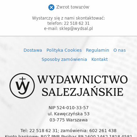
Zwrot towarów
cancel
Wystarczy się z nami skontaktować:
telefon: 22 518 62 31
e-mail: sklep@wydsal.pl
Dostawa
Polityka Cookies
Regulamin
O nas
Sposoby zamówienia
Kontakt
NIP 524-010-33-57
ul. Kawęczyńska 53
03-775 Warszawa
Tel: 22 518 62 31; zamówienia: 602 261 438
Konto bankowe: BGŻ PNB Paribas 89 1600 1462 1818 4581