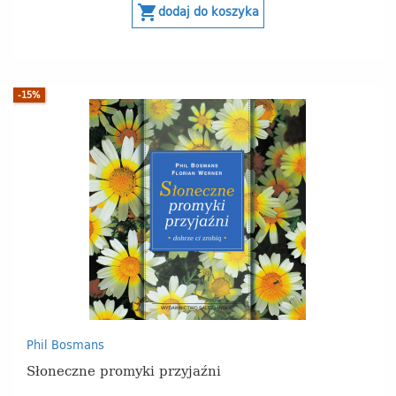
shopping_cart
dodaj do koszyka
-15%
Phil Bosmans
Słoneczne promyki przyjaźni