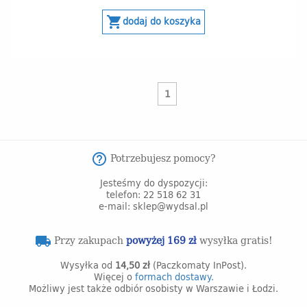
shopping_cart
dodaj do koszyka
1
Potrzebujesz pomocy?
help_outline
Jesteśmy do dyspozycji:
telefon: 22 518 62 31
e-mail: sklep@wydsal.pl
Przy zakupach
powyżej 169 zł
wysyłka gratis!
local_shipping
Wysyłka od
14,50 zł
(Paczkomaty InPost).
Więcej o
formach dostawy.
Możliwy jest także odbiór osobisty w Warszawie i Łodzi.