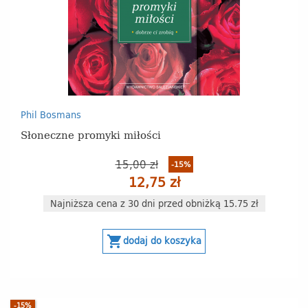
Phil Bosmans
Słoneczne promyki miłości
15,00 zł
-15%
12,75 zł
Najniższa cena z 30 dni przed obniżką 15.75 zł
shopping_cart
dodaj do koszyka
-15%