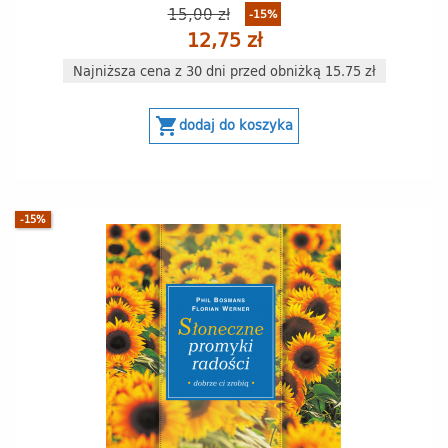
15,00 zł
-15%
12,75 zł
Najniższa cena z 30 dni przed obniżką 15.75 zł
shopping_cart
dodaj do koszyka
-15%