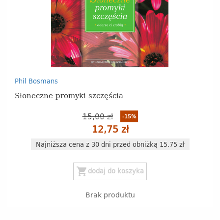
Phil Bosmans
Słoneczne promyki szczęścia
15,00 zł
-15%
12,75 zł
Najniższa cena z 30 dni przed obniżką 15.75 zł
shopping_cart
dodaj do koszyka
Brak produktu