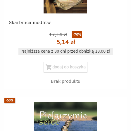
Skarbnica modlitw
17,14 zł
-70%
5,14 zł
Najniższa cena z 30 dni przed obniżką 18.00 zł
shopping_cart
dodaj do koszyka
Brak produktu
-50%