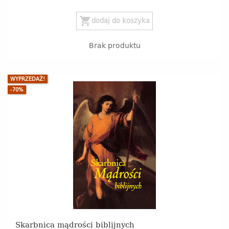
shopping_cart
dodaj do koszyka
Brak produktu
WYPRZEDAŻ!
-70%
Skarbnica mądrości biblijnych