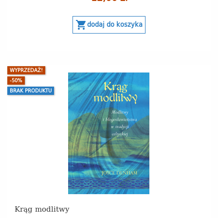
shopping_cart
dodaj do koszyka
WYPRZEDAŻ!
-50%
BRAK PRODUKTU
Krąg modlitwy