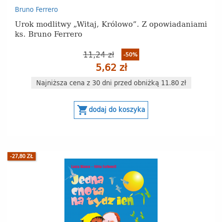
Bruno Ferrero
Urok modlitwy „Witaj, Królowo”. Z opowiadaniami
ks. Bruno Ferrero
11,24 zł
-50%
5,62 zł
Najniższa cena z 30 dni przed obniżką 11.80 zł
shopping_cart
dodaj do koszyka
-27,80 ZŁ