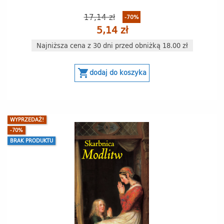
17,14 zł
-70%
5,14 zł
Najniższa cena z 30 dni przed obniżką 18.00 zł
shopping_cart
dodaj do koszyka
WYPRZEDAŻ!
-70%
BRAK PRODUKTU