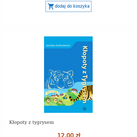
shopping_cart
dodaj do koszyka
Kłopoty z tygrysem
12,00 zł