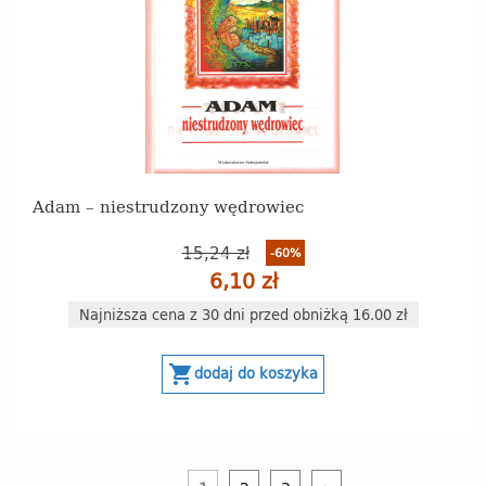
Adam – niestrudzony wędrowiec
15,24 zł
-60%
6,10 zł
Najniższa cena z 30 dni przed obniżką 16.00 zł
shopping_cart
dodaj do koszyka