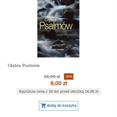
Głębia Psalmów
16,00 zł
-50%
8,00 zł
Najniższa cena z 30 dni przed obniżką 16.80 zł
shopping_cart
dodaj do koszyka