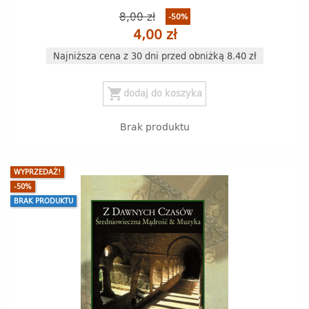
8,00 zł
-50%
4,00 zł
Najniższa cena z 30 dni przed obniżką 8.40 zł
shopping_cart
dodaj do koszyka
Brak produktu
WYPRZEDAŻ!
-50%
BRAK PRODUKTU