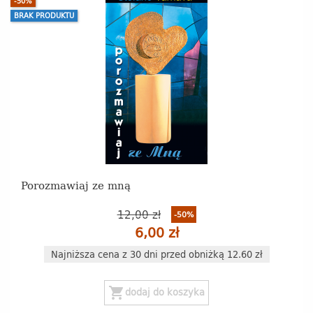
-50%
BRAK PRODUKTU
Porozmawiaj ze mną
12,00 zł
-50%
6,00 zł
Najniższa cena z 30 dni przed obniżką 12.60 zł
shopping_cart
dodaj do koszyka