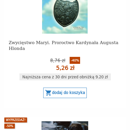
Zwycięstwo Maryi. Proroctwo Kardynała Augusta
Hlonda
8,76 zł
-40%
5,26 zł
Najniższa cena z 30 dni przed obniżką 9.20 zł
shopping_cart
dodaj do koszyka
WYPRZEDAŻ!
-50%