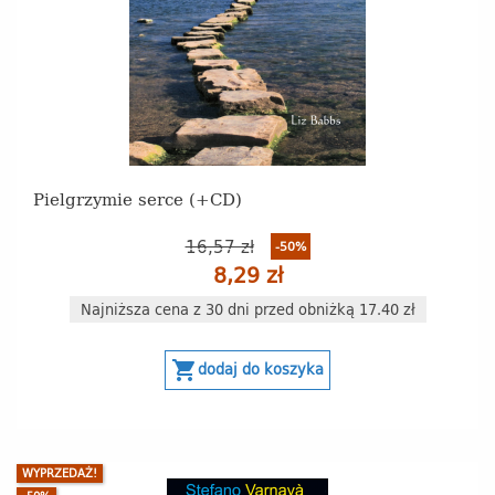
Pielgrzymie serce (+CD)
16,57 zł
-50%
8,29 zł
Najniższa cena z 30 dni przed obniżką 17.40 zł
shopping_cart
dodaj do koszyka
WYPRZEDAŻ!