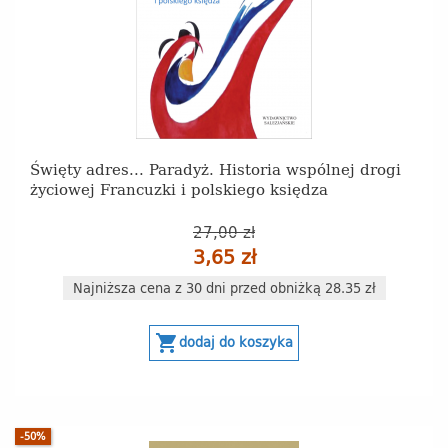
Święty adres... Paradyż. Historia wspólnej drogi
życiowej Francuzki i polskiego księdza
27,00 zł
3,65 zł
Najniższa cena z 30 dni przed obniżką 28.35 zł
shopping_cart
dodaj do koszyka
-50%