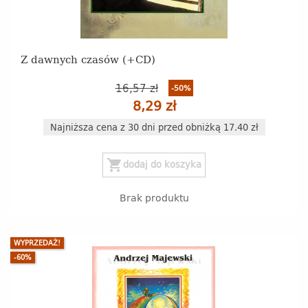
Z dawnych czasów (+CD)
16,57 zł
-50%
8,29 zł
Najniższa cena z 30 dni przed obniżką 17.40 zł
shopping_cart
dodaj do koszyka
Brak produktu
WYPRZEDAŻ!
-60%