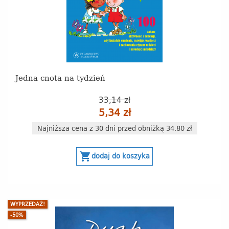
Jedna cnota na tydzień
33,14 zł
5,34 zł
Najniższa cena z 30 dni przed obniżką 34.80 zł
shopping_cart
dodaj do koszyka
WYPRZEDAŻ!
-50%