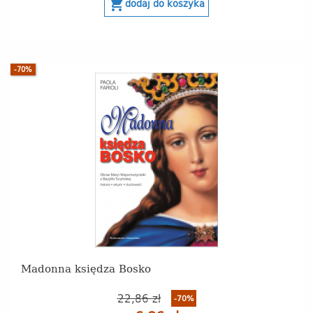
shopping_cart
dodaj do koszyka
-70%
Madonna księdza Bosko
22,86 zł
-70%