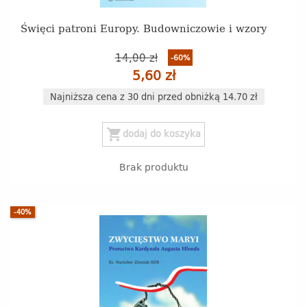
Święci patroni Europy. Budowniczowie i wzory
14,00 zł
-60%
5,60 zł
Najniższa cena z 30 dni przed obniżką 14.70 zł
shopping_cart
dodaj do koszyka
Brak produktu
-40%