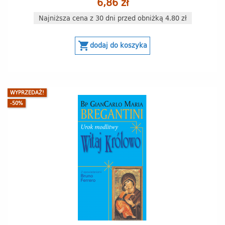
6,86 zł
Najniższa cena z 30 dni przed obniżką 4.80 zł
shopping_cart
dodaj do koszyka
WYPRZEDAŻ!
-50%