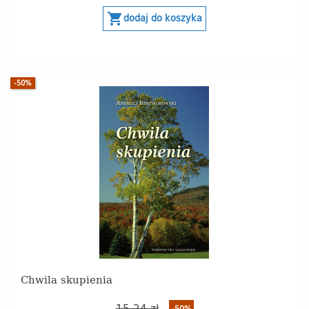
shopping_cart
dodaj do koszyka
-50%
Chwila skupienia
15,24 zł
-50%