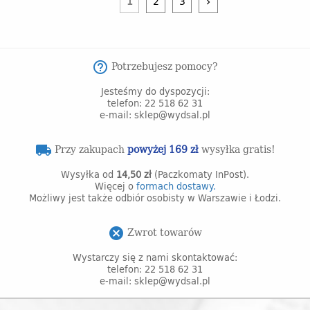
1
2
3
keyboard_arrow_right
Potrzebujesz pomocy?
help_outline
Jesteśmy do dyspozycji:
telefon: 22 518 62 31
e-mail: sklep@wydsal.pl
Przy zakupach
powyżej 169 zł
wysyłka gratis!
local_shipping
Wysyłka od
14,50 zł
(Paczkomaty InPost).
Więcej o
formach dostawy.
Możliwy jest także odbiór osobisty w Warszawie i Łodzi.
Zwrot towarów
cancel
Wystarczy się z nami skontaktować:
telefon: 22 518 62 31
e-mail: sklep@wydsal.pl