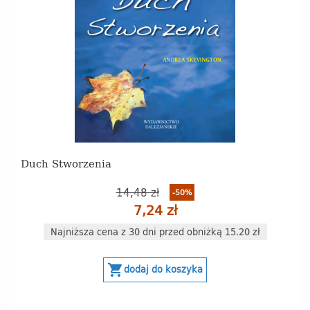
Duch Stworzenia
14,48 zł
-50%
7,24 zł
Najniższa cena z 30 dni przed obniżką 15.20 zł
shopping_cart
dodaj do koszyka