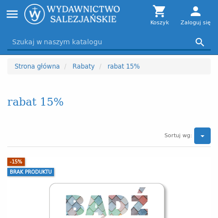
Toggle

person
menu
navigation
Koszyk
Zaloguj się

Strona główna
Rabaty
rabat 15%
rabat 15%
Sortuj wg:
-15%
BRAK PRODUKTU