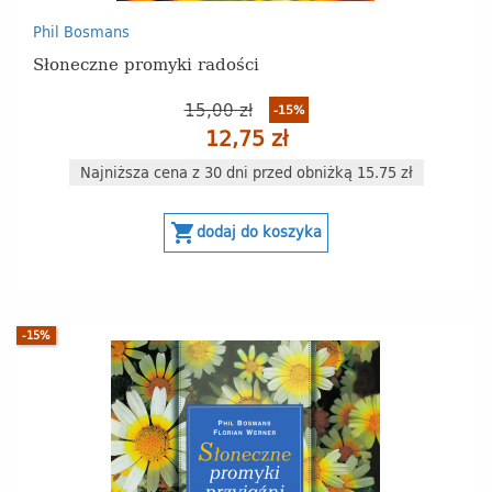
Phil Bosmans
Słoneczne promyki radości
15,00 zł
-15%
12,75 zł
Najniższa cena z 30 dni przed obniżką 15.75 zł
shopping_cart
dodaj do koszyka
-15%