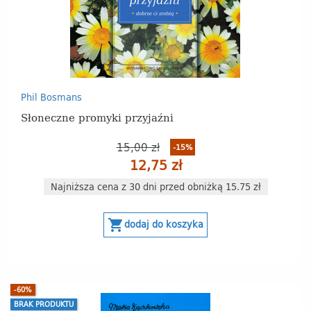
Phil Bosmans
Słoneczne promyki przyjaźni
15,00 zł
-15%
12,75 zł
Najniższa cena z 30 dni przed obniżką 15.75 zł
shopping_cart
dodaj do koszyka
-60%
BRAK PRODUKTU