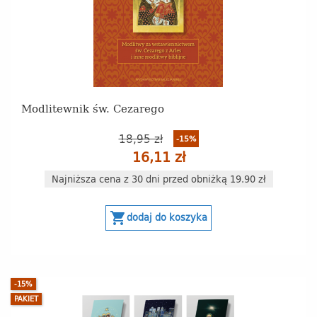
Modlitewnik św. Cezarego
18,95 zł
-15%
16,11 zł
Najniższa cena z 30 dni przed obniżką 19.90 zł
shopping_cart
dodaj do koszyka
-15%
PAKIET