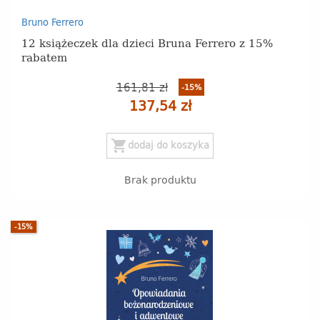
Bruno Ferrero
12 książeczek dla dzieci Bruna Ferrero z 15%
rabatem
161,81 zł
-15%
137,54 zł
shopping_cart
dodaj do koszyka
Brak produktu
-15%