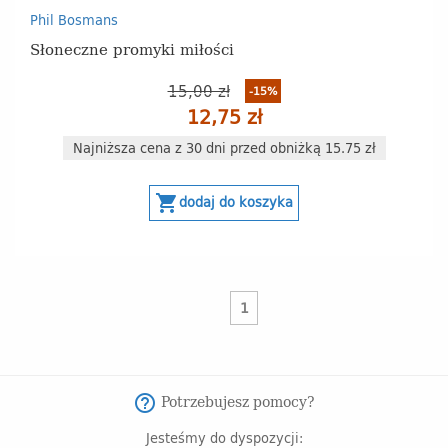
Phil Bosmans
Słoneczne promyki miłości
15,00 zł
-15%
12,75 zł
Najniższa cena z 30 dni przed obniżką 15.75 zł
shopping_cart
dodaj do koszyka
1
Potrzebujesz pomocy?
help_outline
Jesteśmy do dyspozycji: