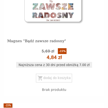
Magnes "Bądź zawsze radosny"
5,69 zł
-15%
4,84 zł
Najniższa cena z 30 dni przed obniżką 7.00 zł
shopping_cart
dodaj do koszyka
Brak produktu
-15%