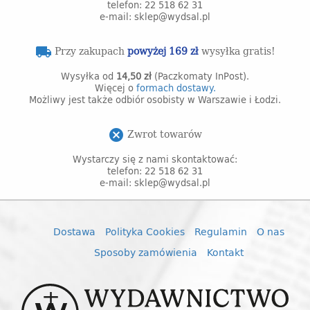
telefon: 22 518 62 31
e-mail: sklep@wydsal.pl
Przy zakupach
powyżej 169 zł
wysyłka gratis!
local_shipping
Wysyłka od
14,50 zł
(Paczkomaty InPost).
Więcej o
formach dostawy.
Możliwy jest także odbiór osobisty w Warszawie i Łodzi.
Zwrot towarów
cancel
Wystarczy się z nami skontaktować:
telefon: 22 518 62 31
e-mail: sklep@wydsal.pl
Dostawa
Polityka Cookies
Regulamin
O nas
Sposoby zamówienia
Kontakt