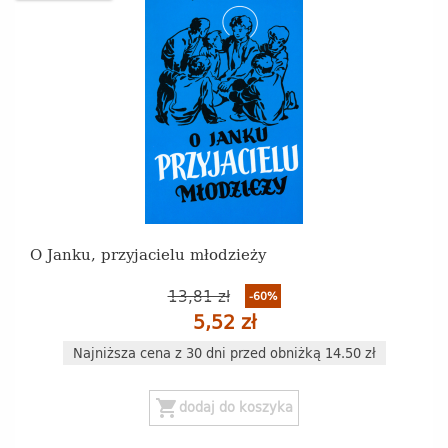
O Janku, przyjacielu młodzieży
13,81 zł
-60%
5,52 zł
Najniższa cena z 30 dni przed obniżką 14.50 zł
shopping_cart
dodaj do koszyka