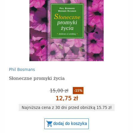
Phil Bosmans
Słoneczne promyki życia
15,00 zł
-15%
12,75 zł
Najniższa cena z 30 dni przed obniżką 15.75 zł
shopping_cart
dodaj do koszyka