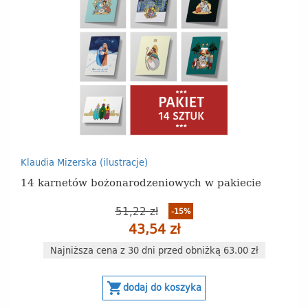
Klaudia Mizerska (ilustracje)
14 karnetów bożonarodzeniowych w pakiecie
51,22 zł
-15%
43,54 zł
Najniższa cena z 30 dni przed obniżką 63.00 zł
shopping_cart
dodaj do koszyka