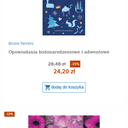
Bruno Ferrero
Opowiadania bożonarodzeniowe i adwentowe
28,48 zł
-15%
24,20 zł
shopping_cart
dodaj do koszyka
-15%