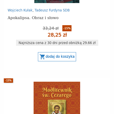
Wojciech Kułak
,
Tadeusz Furdyna SDB
Apokalipsa. Obraz i słowo
33,24 zł
-15%
28,25 zł
Najniższa cena z 30 dni przed obniżką 29.66 zł
shopping_cart
dodaj do koszyka
-15%