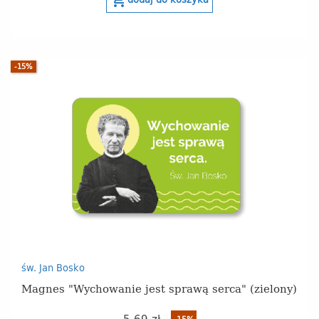
shopping_cart
-15%
św. Jan Bosko
Magnes "Wychowanie jest sprawą serca" (zielony)
5,69 zł
-15%