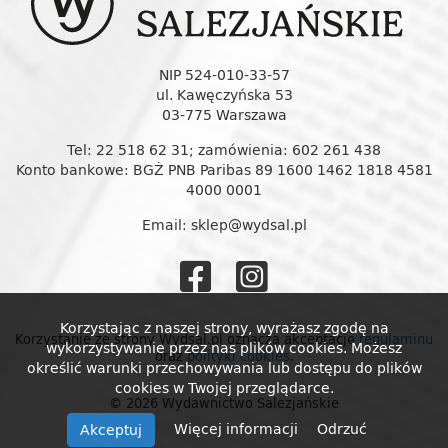
NIP 524-010-33-57
ul. Kawęczyńska 53
03-775 Warszawa
Tel: 22 518 62 31; zamówienia: 602 261 438
Konto bankowe: BGŻ PNB Paribas 89 1600 1462 1818 4581
4000 0001
Email: sklep@wydsal.pl
Wydawnictw
Wydawnic
Salezjańskie
Salezjańs
Korzystając z naszej strony, wyrażasz zgodę na
Korzystanie ze strony Wydsal.pl oznacza akceptację
regulaminu
wykorzystywanie przez nas plików cookies. Możesz
oraz
polityki cookies
.
na
na
określić warunki przechowywania lub dostępu do plików
cookies w Twojej przeglądarce.
© 2026 Wydawnictwo Salezjańskie
Facebooku
Instagram
Więcej informacji
Odrzuć
Akceptuj