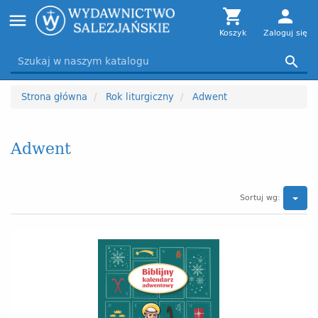
Toggle

person
menu
navigation
Koszyk
Zaloguj się

Strona główna
Rok liturgiczny
Adwent
Adwent
Sortuj wg: