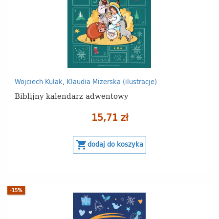
Wojciech Kułak
,
Klaudia Mizerska (ilustracje)
Biblijny kalendarz adwentowy
15,71 zł
shopping_cart
dodaj do koszyka
-15%