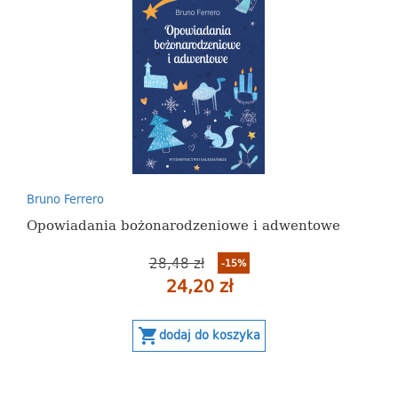
Bruno Ferrero
Opowiadania bożonarodzeniowe i adwentowe
28,48 zł
-15%
24,20 zł
shopping_cart
dodaj do koszyka