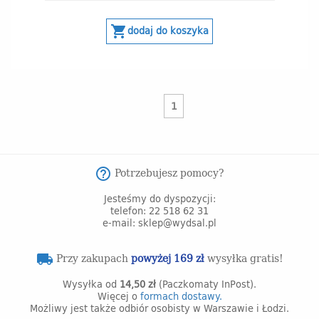
shopping_cart
dodaj do koszyka
1
Potrzebujesz pomocy?
help_outline
Jesteśmy do dyspozycji:
telefon: 22 518 62 31
e-mail: sklep@wydsal.pl
Przy zakupach
powyżej 169 zł
wysyłka gratis!
local_shipping
Wysyłka od
14,50 zł
(Paczkomaty InPost).
Więcej o
formach dostawy.
Możliwy jest także odbiór osobisty w Warszawie i Łodzi.