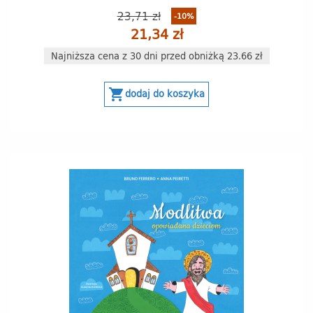
23,71 zł
-10%
21,34 zł
Najniższa cena z 30 dni przed obniżką 23.66 zł
shopping_cart
dodaj do koszyka