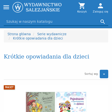
Toggle

person
menu
navigation
Koszyk
Zaloguj się

Strona główna
Serie wydawnicze
Krótkie opowiadania dla dzieci
Krótkie opowiadania dla dzieci
Sortuj wg:
PAKIET