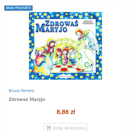
BRAK PRODUKTU
Bruno Ferrero
Zdrowaś Maryjo
8,86 zł
shopping_cart
dodaj do koszyka