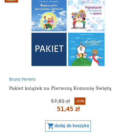
Bruno Ferrero
Pakiet książek na Pierwszą Komunię Świętą
57,81 zł
-11%
51,45 zł
shopping_cart
dodaj do koszyka