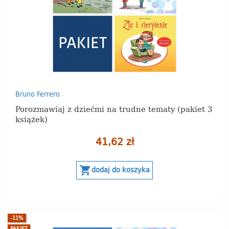
Bruno Ferrero
Porozmawiaj z dziećmi na trudne tematy (pakiet 3
książek)
41,62 zł
shopping_cart
dodaj do koszyka
-11%
PAKIET