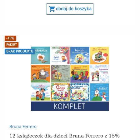
shopping_cart
dodaj do koszyka
-15%
PAKIET
BRAK PRODUKTU
Bruno Ferrero
12 książeczek dla dzieci Bruna Ferrero z 15%