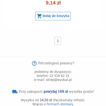
9,14 zł
shopping_cart
dodaj do koszyka
1
Potrzebujesz pomocy?
help_outline
Jesteśmy do dyspozycji:
telefon: 22 518 62 31
e-mail: sklep@wydsal.pl
Przy zakupach
powyżej 169 zł
wysyłka gratis!
local_shipping
Wysyłka od
14,50 zł
(Paczkomaty InPost).
Więcej o
formach dostawy.