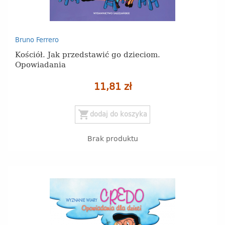
Bruno Ferrero
Kościół. Jak przedstawić go dzieciom.
Opowiadania
11,81 zł
shopping_cart
dodaj do koszyka
Brak produktu