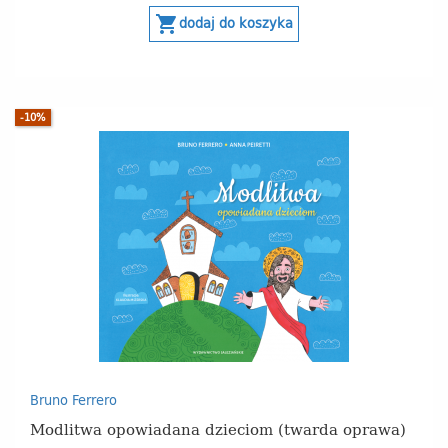
shopping_cart
dodaj do koszyka
-10%
Bruno Ferrero
Modlitwa opowiadana dzieciom (twarda oprawa)