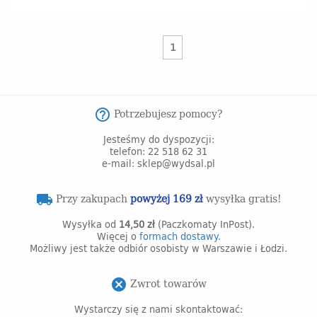
1
Potrzebujesz pomocy?
help_outline
Jesteśmy do dyspozycji:
telefon: 22 518 62 31
e-mail: sklep@wydsal.pl
Przy zakupach
powyżej 169 zł
wysyłka gratis!
local_shipping
Wysyłka od
14,50 zł
(Paczkomaty InPost).
Więcej o
formach dostawy.
Możliwy jest także odbiór osobisty w Warszawie i Łodzi.
Zwrot towarów
cancel
Wystarczy się z nami skontaktować: