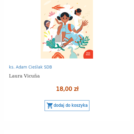
ks. Adam Cieślak SDB
Laura Vicuña
18,00 zł
shopping_cart
dodaj do koszyka