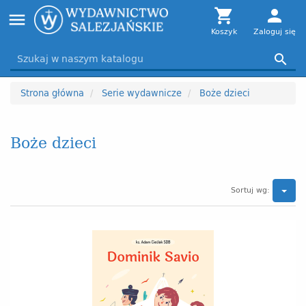
Toggle

person
menu
navigation
Koszyk
Zaloguj się

Strona główna
Serie wydawnicze
Boże dzieci
Boże dzieci
Sortuj wg: