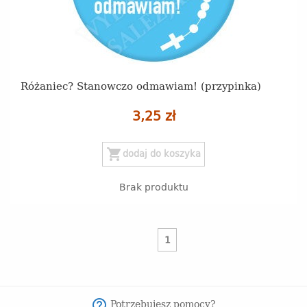
Różaniec? Stanowczo odmawiam! (przypinka)
3,25 zł
shopping_cart
dodaj do koszyka
Brak produktu
1
Potrzebujesz pomocy?
help_outline