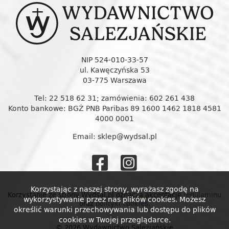
NIP 524-010-33-57
ul. Kawęczyńska 53
03-775 Warszawa
Tel: 22 518 62 31; zamówienia: 602 261 438
Konto bankowe: BGŻ PNB Paribas 89 1600 1462 1818 4581
4000 0001
Email: sklep@wydsal.pl
Wydawnictw
Wydawnic
Salezjańskie
Salezjańs
Korzystając z naszej strony, wyrażasz zgodę na
Korzystanie ze strony Wydsal.pl oznacza akceptację
regulaminu
wykorzystywanie przez nas plików cookies. Możesz
oraz
polityki cookies
.
na
na
określić warunki przechowywania lub dostępu do plików
cookies w Twojej przeglądarce.
© 2026 Wydawnictwo Salezjańskie