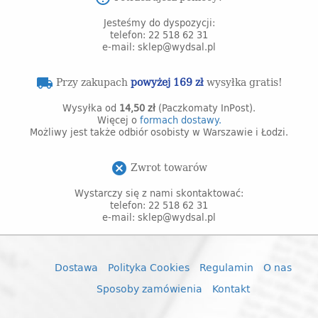
Jesteśmy do dyspozycji:
telefon: 22 518 62 31
e-mail: sklep@wydsal.pl
Przy zakupach
powyżej 169 zł
wysyłka gratis!
local_shipping
Wysyłka od
14,50 zł
(Paczkomaty InPost).
Więcej o
formach dostawy.
Możliwy jest także odbiór osobisty w Warszawie i Łodzi.
Zwrot towarów
cancel
Wystarczy się z nami skontaktować:
telefon: 22 518 62 31
e-mail: sklep@wydsal.pl
Dostawa
Polityka Cookies
Regulamin
O nas
Sposoby zamówienia
Kontakt