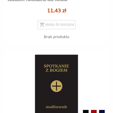
11,43 zł
shopping_cart
dodaj do koszyka
Brak produktu