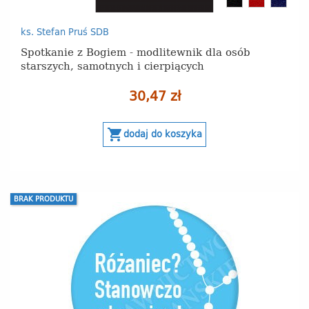
czarny
bordo
granat
ks. Stefan Pruś SDB
Spotkanie z Bogiem - modlitewnik dla osób
starszych, samotnych i cierpiących
30,47 zł
shopping_cart
dodaj do koszyka
BRAK PRODUKTU