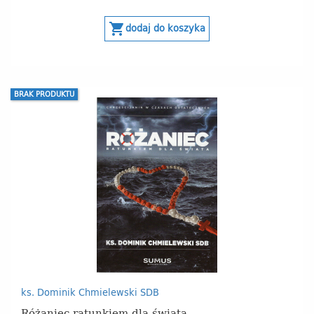
shopping_cart
dodaj do koszyka
BRAK PRODUKTU
ks. Dominik Chmielewski SDB
Różaniec ratunkiem dla świata