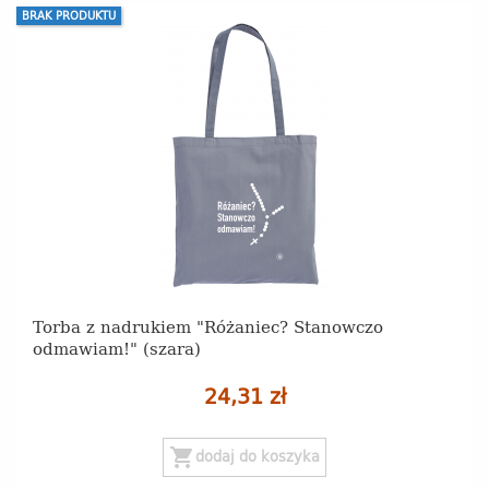
BRAK PRODUKTU
Torba z nadrukiem "Różaniec? Stanowczo
odmawiam!" (szara)
24,31 zł
shopping_cart
dodaj do koszyka