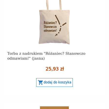
Torba z nadrukiem "Różaniec? Stanowczo
odmawiam!" (jasna)
25,93 zł
shopping_cart
dodaj do koszyka